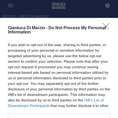
NOTIZIE
CAFFÈ DI MARZIO
Gianluca Di Marzio -
Do Not Process My Personal
il Genoa ha esercitato l'opzione
Information
di rinnovo per Bijlow fino al
If you wish to opt-out of the sale, sharing to third parties, or
2029
processing of your personal or sensitive information for
targeted advertising by us, please use the below opt-out
03.06.2026 17:38 di Gianluca Di Marzio
section to confirm your selection. Please note that after your
opt-out request is processed you may continue seeing
Justin Bijlow ha firmato fino al 2029: il Genoa ha esercitato
interest-based ads based on personal information utilized by
l'opzione di rinnovo triennale per il portiere olandese arrivato a
us or personal information disclosed to third parties prior to
gennaio
your opt-out. You may separately opt-out of the further
disclosure of your personal information by third parties on the
IAB’s list of downstream participants. This information may
also be disclosed by us to third parties on the
IAB’s List of
Downstream Participants
that may further disclose it to other
third parties.