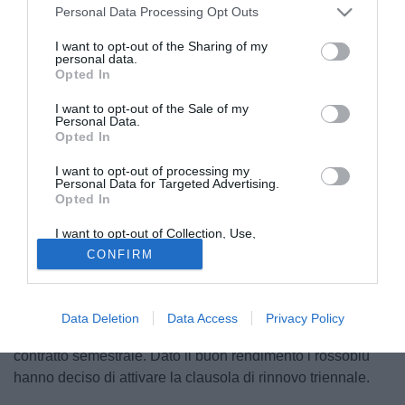
Personal Data Processing Opt Outs
I want to opt-out of the Sharing of my
personal data.
Opted In
I want to opt-out of the Sale of my
Personal Data.
Opted In
© foto di www.imagephotoagency.it
Arrivato a gennaio e subito titolare, Justin
Bijlow
sarà un
I want to opt-out of processing my
Personal Data for Targeted Advertising.
portiere del
Genoa
fino al 2029. Al momento delle firme,
Opted In
infatti, i rossoblù si erano garantiti un'opzione per rinnovare
il contratto dell'olandese di tre anni. Opzione che
I want to opt-out of Collection, Use,
Retention, Sale, and/or Sharing of my
il
Grifone
ha deciso di esercitare, confermando così tra i
CONFIRM
Personal Data that Is Unrelated with the
Purposes for which it was collected.
pali il classe 1998 ex
Feyenoord
.
Opted Out
Il portiere è arrivato a gennaio, quando la squadra di
De
Data Deletion
Data Access
Privacy Policy
Rossi
cercava un nuovo numero 1, e ha firmato un
contratto semestrale. Dato il buon rendimento i rossoblù
hanno deciso di attivare la clausola di rinnovo triennale.