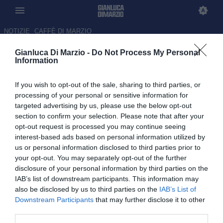
NOTIZIE
CAFFÈ DI MARZIO
Gianluca Di Marzio -
Do Not Process My Personal
Juventus-Vlahovic, sarà addio:
Information
non c’è l’intesa per il rinnovo
If you wish to opt-out of the sale, sharing to third parties, or
03.06.2026 13:18 di Gianluca Di Marzio
processing of your personal or sensitive information for
targeted advertising by us, please use the below opt-out
section to confirm your selection. Please note that after your
Dialogo tra le parti ma resta la distanza economica: le strade si
opt-out request is processed you may continue seeing
separeranno a fine stagione
interest-based ads based on personal information utilized by
us or personal information disclosed to third parties prior to
your opt-out. You may separately opt-out of the further
disclosure of your personal information by third parties on the
IAB’s list of downstream participants. This information may
also be disclosed by us to third parties on the
IAB’s List of
Downstream Participants
that may further disclose it to other
third parties.