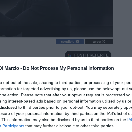
condividi
tweet
FONTI PREFERITE
Di Marzio -
Do Not Process My Personal Information
ky Sport dalla festa del Como in giro per la
to opt-out of the sale, sharing to third parties, or processing of your per
formation for targeted advertising by us, please use the below opt-out s
r selection. Please note that after your opt-out request is processed y
eing interest-based ads based on personal information utilized by us or
alle 14 lunga
con il presidente e il direttore. Abbiamo
disclosed to third parties prior to your opt-out. You may separately opt-
losure of your personal information by third parties on the IAB’s list of
a prossima stagione.
Sono molto contento qua
, lo
. This information may also be disclosed by us to third parties on the
IA
ù e sto imparando tantissimo.
Stiamo creando una
Participants
that may further disclose it to other third parties.
a Sky Sport dalla festa sul bus scoperto in giro per la