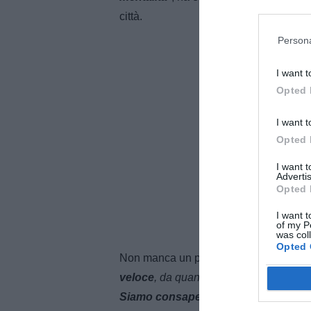
città.
Persona
I want t
Opted 
I want t
Opted 
I want 
Advertis
Opted 
I want t
of my P
was col
Opted 
Non manca un passaggio sulla stagion
veloce
, da quando abbiamo iniziato s
Siamo consapevoli di quello che si