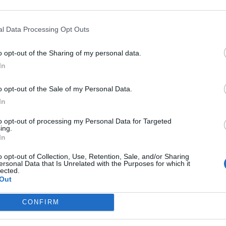
l Data Processing Opt Outs
o opt-out of the Sharing of my personal data.
In
o opt-out of the Sale of my Personal Data.
In
to opt-out of processing my Personal Data for Targeted
ing.
In
o opt-out of Collection, Use, Retention, Sale, and/or Sharing
ersonal Data that Is Unrelated with the Purposes for which it
lected.
Out
e: "
La
crescita
di questa società è stata
troppo
ono due anni e mezzo che spingiamo le aspettative.
CONFIRM
amo,
abbiamo una visione chiara. Un capolavoro, ma