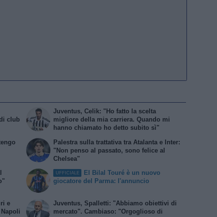
Juventus, Celik: "Ho fatto la scelta
di club
migliore della mia carriera. Quando mi
hanno chiamato ho detto subito sì"
 tengo
Palestra sulla trattativa tra Atalanta e Inter:
"Non penso al passato, sono felice al
Chelsea"
l
El Bilal Touré è un nuovo
UFFICIALE
o"
giocatore del Parma: l'annuncio
ri e
Juventus, Spalletti: "Abbiamo obiettivi di
l Napoli
mercato". Cambiaso: "Orgoglioso di