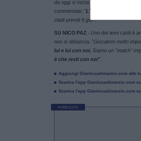
da oggi si inizia a preparare una stagi
commentato: "
L'esigenza della Cham
stadi prendi 6 gol
".
SU NICO PAZ
- Uno dei temi caldi è a
non si sbilancia: "
Giocatore molto impor
lui e lui con noi.
Siamo un "match" imp
è che resti con noi"
.
Aggiungi Gianlucadimarzio.com alle tu
Scarica l'app Gianlucadimarzio.com s
Scarica l'app Gianlucadimarzio.com s
PUBBLICITÀ