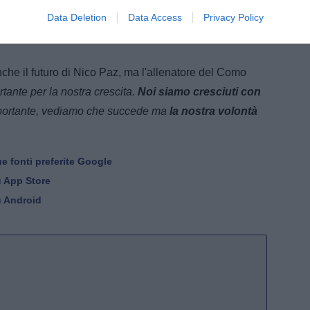
one dura e diversa
". E sull'obiettivo raggiunto, ha
Data Deletion
Data Access
Privacy Policy
pions League è alta,
se non sei preparato in certi
nche il futuro di Nico Paz, ma l'allenatore del Como
tante per la nostra crescita.
Noi siamo cresciuti con
ortante, vediamo che succede ma
la nostra volontà
e fonti preferite Google
u App Store
u Android