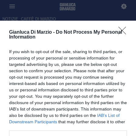
NOTIZIE
CAFFÈ DI MARZIO
Gianluca Di Marzio -
Do Not Process My Personal
Napoli-Bologna, trasferta
Information
vietata ai residenti in Emilia-
If you wish to opt-out of the sale, sharing to third parties, or
Romagna: la nota
processing of your personal or sensitive information for
targeted advertising by us, please use the below opt-out
06.05.2026 08:28 di Redazione
section to confirm your selection. Please note that after your
opt-out request is processed you may continue seeing
Il prefetto di Napoli ha disposto il divieto di vendita dei biglietti ai
interest-based ads based on personal information utilized by
residenti in Emilia-Romagna per il match del "Maradona"
us or personal information disclosed to third parties prior to
your opt-out. You may separately opt-out of the further
disclosure of your personal information by third parties on the
IAB’s list of downstream participants. This information may
also be disclosed by us to third parties on the
IAB’s List of
Downstream Participants
that may further disclose it to other
third parties.