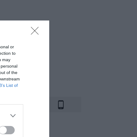
sonal or
ection to
ou may
 personal
out of the
 downstream
B’s List of