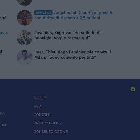
Angelino al Deportivo: prestito
UFFICIALE
 può
con diritto di riscatto a 2,5 milioni
uovo
Juventus, Zegrova: "Ho sofferto di
pubalgia. Voglio restare qui"
ni
Inter, Chivu dopo l'amichevole contro il
Milan: "Sono contento per tutti"
MOBILE
RSS
ion
CONTATTI
PRIVACY POLICY
 GDM
CONSENSO COOKIE