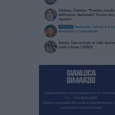
Chelsea, Palestra: "Premier mondo
bellissimo. Nazionale? Sicuro che
ripartire"
Newcastle, Jaissle è il n
UFFICIALE
allenatore: il comunicato
Genoa, Sow arrivato in città: doma
visite e firma | VIDEO
© gianlucadimarzio.com di proprietà di G.D.M. Comunicat
S.r.l. - P.IVA 08591160968
Direttore responsabile delle testate e amministratore per
Comunication Gianluca Di Marzio