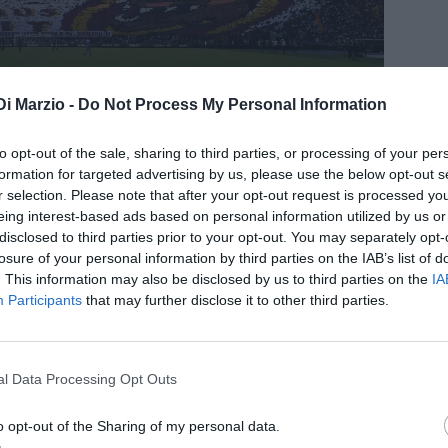
condividi
tweet
Di Marzio -
Do Not Process My Personal Information
FONTI PREFERITE
to opt-out of the sale, sharing to third parties, or processing of your per
formation for targeted advertising by us, please use the below opt-out s
r selection. Please note that after your opt-out request is processed y
eing interest-based ads based on personal information utilized by us or
 stanno lavorando per anticipare il derby di
disclosed to third parties prior to your opt-out. You may separately opt-
7 maggio: le ultime.
losure of your personal information by third parties on the IAB’s list of
. This information may also be disclosed by us to third parties on the
IA
Participants
that may further disclose it to other third parties.
 di Roma. Come riportato da Sky Sport, infatti, la
Lega
o per anticipare il match tra Roma e Lazio a
lo stesso tempo, hanno inoltrato una richiesta alla
l Data Processing Opt Outs
posticipare l'inizio della finale del singolare maschile
o opt-out of the Sharing of my personal data.
0 anziché alle 15
. Manca ancora l'ok da parte della