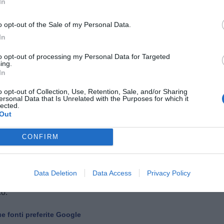
In
ivo di mediazione.
o opt-out of the Sale of my Personal Data.
In
to opt-out of processing my Personal Data for Targeted
ing.
In
o opt-out of Collection, Use, Retention, Sale, and/or Sharing
ersonal Data that Is Unrelated with the Purposes for which it
lected.
Out
CONFIRM
Data Deletion
Data Access
Privacy Policy
otesi sulla quale le parti stanno lavorando per venire
co.
e fonti preferite Google