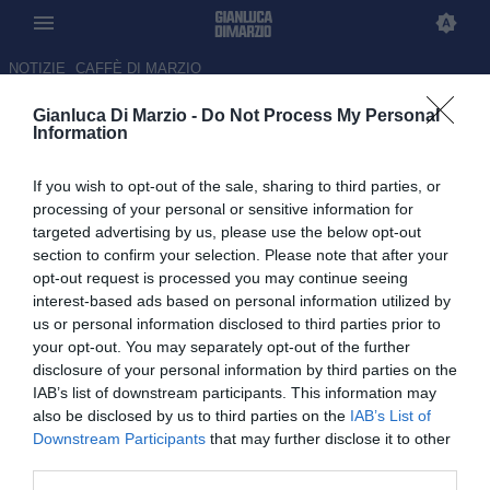
NOTIZIE
CAFFÈ DI MARZIO
Gianluca Di Marzio -
Do Not Process My Personal
Virtus Entella, Chiappella
Information
rinnova fino al 2028: "Non vedo
If you wish to opt-out of the sale, sharing to third parties, or
l’ora di ripartire"
processing of your personal or sensitive information for
targeted advertising by us, please use the below opt-out
09.06.2026 17:27 di Redazione
section to confirm your selection. Please note that after your
opt-out request is processed you may continue seeing
Accordo raggiunto per il prolungamento del contratto dell’allenatore
interest-based ads based on personal information utilized by
dopo la salvezza conquistata
us or personal information disclosed to third parties prior to
your opt-out. You may separately opt-out of the further
disclosure of your personal information by third parties on the
IAB’s list of downstream participants. This information may
also be disclosed by us to third parties on the
IAB’s List of
Downstream Participants
that may further disclose it to other
third parties.