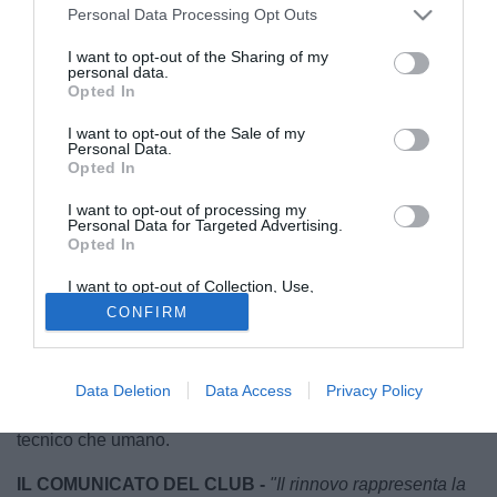
Personal Data Processing Opt Outs
I want to opt-out of the Sharing of my
personal data.
Opted In
I want to opt-out of the Sale of my
Personal Data.
© foto di Federico Serra
Opted In
Arriva la conferma ufficiale:
Andrea Chiappella
proseguirà
la sua avventura sulla panchina biancoceleste. È stato
I want to opt-out of processing my
Personal Data for Targeted Advertising.
infatti raggiunto l’accordo per il prolungamento del
Opted In
contratto fino al
30 giugno 2028
, a testimonianza della
I want to opt-out of Collection, Use,
volontà comune di dare continuità al lavoro iniziato.
Retention, Sale, and/or Sharing of my
CONFIRM
Personal Data that Is Unrelated with the
Purposes for which it was collected.
Arrivato a Chiavari nell’estate del 2025
, l’allenatore ha
Opted Out
guidato la squadra nella stagione del ritorno in
Serie B
,
centrando l’obiettivo salvezza e gettando le basi per un
Data Deletion
Data Access
Privacy Policy
percorso condiviso con la società, sia dal punto di vista
tecnico che umano.
IL COMUNICATO DEL CLUB -
"Il rinnovo rappresenta la