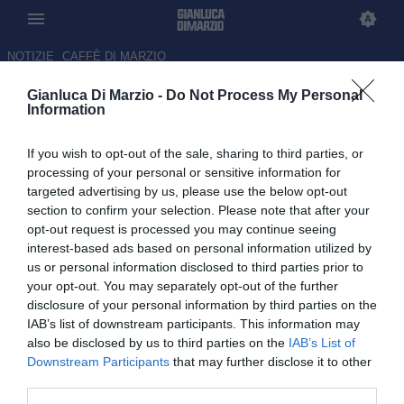
NOTIZIE
CAFFÈ DI MARZIO
Gianluca Di Marzio -
Do Not Process My Personal
Frosinone, si lavora per la
Information
permanenza di Raimondo
If you wish to opt-out of the sale, sharing to third parties, or
08.06.2026 23:56 di Gianluca Di Marzio
processing of your personal or sensitive information for
targeted advertising by us, please use the below opt-out
section to confirm your selection. Please note that after your
Dopo la promozione in Serie A, l'attaccante di proprietà del
opt-out request is processed you may continue seeing
Bologna potrebbe vivere una seconda stagione con la maglia del
interest-based ads based on personal information utilized by
Frosinone
us or personal information disclosed to third parties prior to
your opt-out. You may separately opt-out of the further
disclosure of your personal information by third parties on the
IAB’s list of downstream participants. This information may
also be disclosed by us to third parties on the
IAB’s List of
Downstream Participants
that may further disclose it to other
third parties.