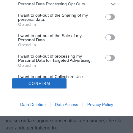
Personal Data Processing Opt Outs
I want to opt-out of the Sharing of my
personal data.
Opted In
I want to opt-out of the Sale of my
Antonio Raimondo
Personal Data.
© foto di www.imagephotoagency.it
Opted In
Uno dei protagonisti della promozione del
Frosinone
I want to opt-out of processing my
potrebbe rimanere anche in Serie A. Si tratta di
Antonio
Personal Data for Targeted Advertising.
Opted In
Raimondo
, attaccante classe 2004 di proprietà del
Bologna
in prestito nell'ultima stagione proprio in
I want to opt-out of Collection, Use,
gialloblù.
Retention, Sale, and/or Sharing of my
CONFIRM
Personal Data that Is Unrelated with the
Purposes for which it was collected.
Un'annata in cui ha collezionato 36 presenze con 11 gol in
Opted Out
Serie B, con tanto di rete anche all'ultima giornata nel 5-0
Data Deletion
Data Access
Privacy Policy
sul Mantova, decisivo per la promozione. Ora l'agente
Alessandro Lucci ha avviato i contatti con i due club per
una seconda stagione consecutiva a Frosinone, che sta
lavorando per trattenerlo.