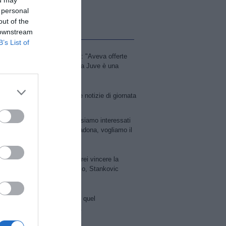
 personal
out of the
 downstream
Ù LETTE
B’s List of
Pjanic presenta Alajbegovic: "Aveva offerte
più ricche, gli ho detto che la Juve è una
famiglia"
Calciomercato LIVE: tutte le notizie di giornata
Napoli, De Laurentiis: "Non siamo interessati
alla ristrutturazione del Maradona, vogliamo il
nostro stadio"
Inter, senti Mkhitaryan: "Vorrei vincere la
Champions. Ritiro? Non lo so, Stankovic
fortissimo"
Palermo, ecco Strefezza. E quel
tesseramento fatto in volo...