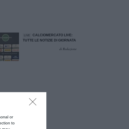
CALCIOMERCATO LIVE:
LIVE
TUTTE LE NOTIZIE DI GIORNATA
di Redazione
sonal or
ection to
ou may