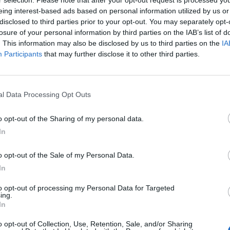
eing interest-based ads based on personal information utilized by us or
disclosed to third parties prior to your opt-out. You may separately opt-
losure of your personal information by third parties on the IAB’s list of
LE PI
. This information may also be disclosed by us to third parties on the
IA
condividi
tweet
Participants
that may further disclose it to other third parties.
1
FONTI PREFERITE
l Data Processing Opt Outs
2
anno raggiunto l'accordo per il rinnovo di
o opt-out of the Sharing of my personal data.
3
In
o opt-out of the Sale of my Personal Data.
ppa sulla panchina del Venezia. Dopo la promozione in
4
In
ordo con l'allenatore per il rinnovo di contratto fino al
to opt-out of processing my Personal Data for Targeted
ing.
5
In
 e apprezzamento nei confronti di Stroppa che, in una
o opt-out of Collection, Use, Retention, Sale, and/or Sharing
 Serie A la squadra veneta.