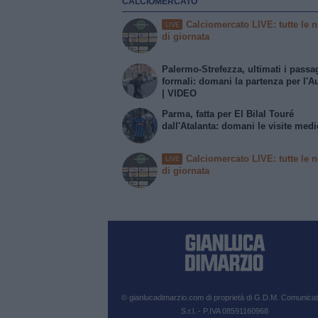
CALCIOMERCATO
Calciomercato LIVE: tutte le n
LIVE
di giornata
Palermo-Strefezza, ultimati i passa
formali: domani la partenza per l'Au
| VIDEO
Parma, fatta per El Bilal Touré
dall'Atalanta: domani le visite med
Calciomercato LIVE: tutte le n
LIVE
di giornata
© gianlucadimarzio.com di proprietà di G.D.M. Comunicat
S.r.l. - P.IVA 08591160968