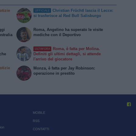
otizie
Christian Früchtl lascia il Lecce:
UFFICIALE
si trasferisce al Red Bull Salisburgo
ggi
Roma, Angelino ha superato le visite
stralia
mediche con il Deportivo
Roma, è fatta per Molina.
ULTIM'ORA
iche
Definiti gli ultimi dettagli, si attende
l'arrivo del giocatore
otizie
Monza, è fatta per Jay Robinson:
operazione in prestito
MOBILE
RSS
ion
CONTATTI