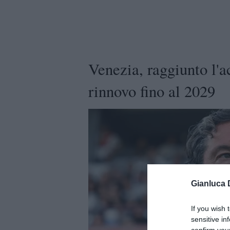
Venezia, raggiunto l'a
rinnovo fino al 2029
Gianluca 
If you wish 
sensitive in
confirm you