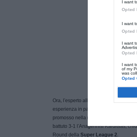
I want t
Opted 
I want t
Opted 
I want 
Advertis
Opted 
I want t
of my P
was col
Opted 
Ora, l'esperto allenatore si prepara pe
esperienza in panchina, ossia alla gui
promosso nella massima serie greca. L
battuto 3-1 l'Anagennisi Karditsas, ch
Round della
Super League 2
.