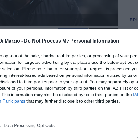
LE PI
condividi
tweet
1
Di Marzio -
Do Not Process My Personal Information
FONTI PREFERITE
2
to opt-out of the sale, sharing to third parties, or processing of your per
formation for targeted advertising by us, please use the below opt-out s
r selection. Please note that after your opt-out request is processed y
tore era volato in Grecia per firmare con il
3
eing interest-based ads based on personal information utilized by us or
disclosed to third parties prior to your opt-out. You may separately opt-
losure of your personal information by third parties on the IAB’s list of
4
. This information may also be disclosed by us to third parties on the
IA
rese, alla sua nuova avventura sulla panchina
Participants
that may further disclose it to other third parties.
5
 mattinata di oggi, 12 maggio, in Grecia e sono attese
il club
. Come vi abbiamo raccontato, l'ex Napoli e la
Nelle scorse settimane, Mazzarri era volato in Grecia
l Data Processing Opt Outs
a saltata
.