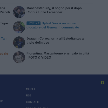
elta
Manchester City, il sogno per il dopo
 Piccoli
Rodri è Enzo Fernandez
Tigre
Djibril Sow è un nuovo
UFFICIALE
giocatore del Genoa: il comunicato
i Yan
Joaquin Correa torna all'Estudiantes a
titolo definitivo
Fiorentina, Mastantuono è arrivato in città
otizie
| FOTO & VIDEO
MOBILE
RSS
ion
CONTATTI