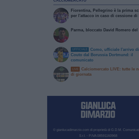
CALCIOMERCATO
Fiorentina, Pellegrino è la prima sc
per l'attacco in caso di cessione di
Parma, bloccato David Romero del 
Como, ufficiale l'arrivo d
UFFICIALE
Couto dal Borussia Dortmund: il
comunicato
Calciomercato LIVE: tutte le n
LIVE
di giornata
© gianlucadimarzio.com di proprietà di G.D.M. Comunicat
S.r.l. - P.IVA 08591160968