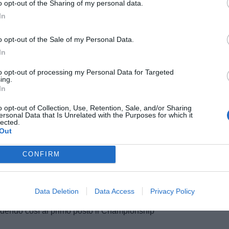
o opt-out of the Sharing of my personal data.
In
o opt-out of the Sale of my Personal Data.
In
to opt-out of processing my Personal Data for Targeted
ing.
In
o opt-out of Collection, Use, Retention, Sale, and/or Sharing
ersonal Data that Is Unrelated with the Purposes for which it
lected.
Out
CONFIRM
r una nuova avventura a distanza di 2 anni dall'ultima
da del
Napoli
. Mazzarri è ora pronto per l'Iraklis, club
Data Deletion
Data Access
Privacy Policy
o scorso 22 marzo, la squadra di Salonicco ha
iudendo così al primo posto il Championship