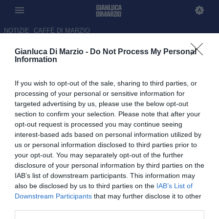
NOTIZIE
CAFFÈ DI MARZIO
Gianluca Di Marzio -
Do Not Process My Personal
Serie A 2026-27, svelata la data
Information
della presentazione del
If you wish to opt-out of the sale, sharing to third parties, or
calendario
processing of your personal or sensitive information for
targeted advertising by us, please use the below opt-out
23.05.2026 08:56 di
Mattia De Pascalis
section to confirm your selection. Please note that after your
opt-out request is processed you may continue seeing
Serie A 2026/27, il calendario della prossima stagione sarà svelato
interest-based ads based on personal information utilized by
il 5 giugno in occasione del "Festival della Serie A" a Parma
us or personal information disclosed to third parties prior to
your opt-out. You may separately opt-out of the further
disclosure of your personal information by third parties on the
IAB’s list of downstream participants. This information may
also be disclosed by us to third parties on the
IAB’s List of
Downstream Participants
that may further disclose it to other
third parties.