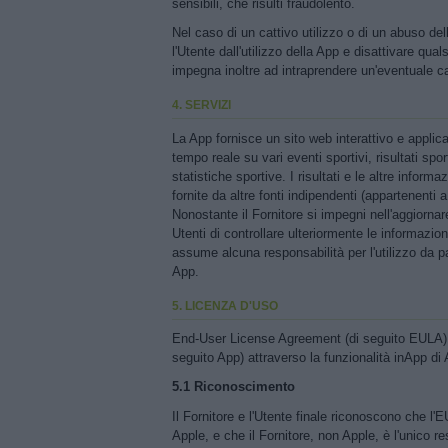
sensibili, che risulti fraudolento.
Nel caso di un cattivo utilizzo o di un abuso della
l'Utente dall'utilizzo della App e disattivare qual
impegna inoltre ad intraprendere un'eventuale c
4. SERVIZI
La App fornisce un sito web interattivo e applica
tempo reale su vari eventi sportivi, risultati sport
statistiche sportive. I risultati e le altre infor
fornite da altre fonti indipendenti (appartenenti a 
Nonostante il Fornitore si impegni nell'aggiornar
Utenti di controllare ulteriormente le informazion
assume alcuna responsabilità per l'utilizzo da par
App.
5. LICENZA D'USO
End-User License Agreement (di seguito EULA) re
seguito App) attraverso la funzionalità inApp di 
5.1 Riconoscimento
Il Fornitore e l'Utente finale riconoscono che l'E
Apple, e che il Fornitore, non Apple, è l'unico 