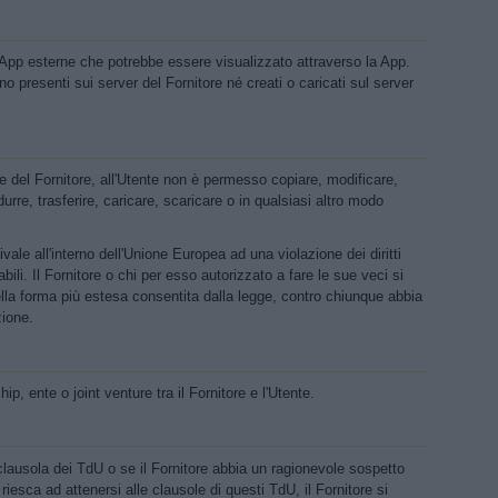
i App esterne che potrebbe essere visualizzato attraverso la App.
no presenti sui server del Fornitore né creati o caricati sul server
e del Fornitore, all'Utente non è permesso copiare, modificare,
durre, trasferire, caricare, scaricare o in qualsiasi altro modo
vale all'interno dell'Unione Europea ad una violazione dei diritti
cabili. Il Fornitore o chi per esso autorizzato a fare le sue veci si
, nella forma più estesa consentita dalla legge, contro chiunque abbia
zione.
, ente o joint venture tra il Fornitore e l'Utente.
clausola dei TdU o se il Fornitore abbia un ragionevole sospetto
riesca ad attenersi alle clausole di questi TdU, il Fornitore si