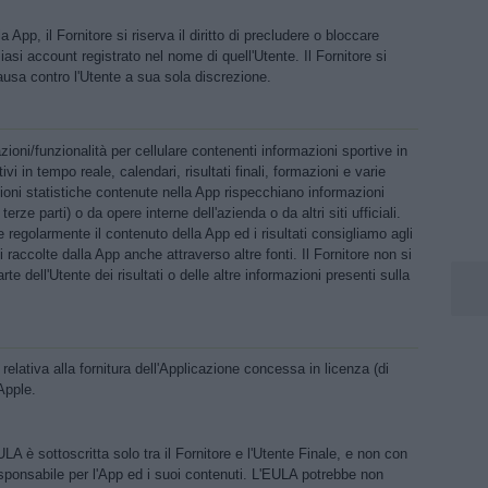
 App, il Fornitore si riserva il diritto di precludere o bloccare
siasi account registrato nel nome di quell'Utente. Il Fornitore si
ausa contro l'Utente a sua sola discrezione.
zioni/funzionalità per cellulare contenenti informazioni sportive in
ivi in tempo reale, calendari, risultati finali, formazioni e varie
mazioni statistiche contenute nella App rispecchiano informazioni
terze parti) o da opere interne dell'azienda o da altri siti ufficiali.
e regolarmente il contenuto della App ed i risultati consigliamo agli
i raccolte dalla App anche attraverso altre fonti. Il Fornitore non si
te dell'Utente dei risultati o delle altre informazioni presenti sulla
lativa alla fornitura dell'Applicazione concessa in licenza (di
Apple.
ULA è sottoscritta solo tra il Fornitore e l'Utente Finale, e non con
responsabile per l'App ed i suoi contenuti. L'EULA potrebbe non