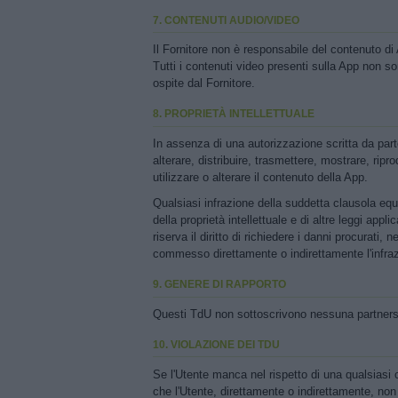
7. CONTENUTI AUDIO/VIDEO
Il Fornitore non è responsabile del contenuto d
Tutti i contenuti video presenti sulla App non so
ospite dal Fornitore.
8. PROPRIETÀ INTELLETTUALE
In assenza di una autorizzazione scritta da part
alterare, distribuire, trasmettere, mostrare, ripro
utilizzare o alterare il contenuto della App.
Qualsiasi infrazione della suddetta clausola equi
della proprietà intellettuale e di altre leggi appli
riserva il diritto di richiedere i danni procurati
commesso direttamente o indirettamente l'infra
9. GENERE DI RAPPORTO
Questi TdU non sottoscrivono nessuna partnership
10. VIOLAZIONE DEI TDU
Se l'Utente manca nel rispetto di una qualsiasi 
che l'Utente, direttamente o indirettamente, non 