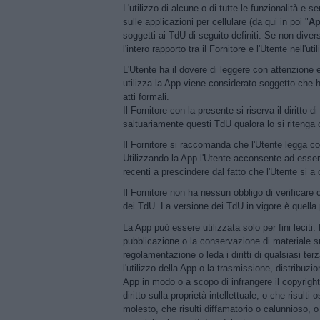
L'utilizzo di alcune o di tutte le funzionalità e se
sulle applicazioni per cellulare (da qui in poi "
A
soggetti ai TdU di seguito definiti. Se non dive
l'intero rapporto tra il Fornitore e l'Utente nell'u
L'Utente ha il dovere di leggere con attenzione 
utilizza la App viene considerato soggetto che ha
atti formali.
Il Fornitore con la presente si riserva il diritt
saltuariamente questi TdU qualora lo si ritenga
Il Fornitore si raccomanda che l'Utente legga c
Utilizzando la App l'Utente acconsente ad esser
recenti a prescindere dal fatto che l'Utente si a
Il Fornitore non ha nessun obbligo di verificare 
dei TdU. La versione dei TdU in vigore è quella
La App può essere utilizzata solo per fini leciti. 
pubblicazione o la conservazione di materiale su
regolamentazione o leda i diritti di qualsiasi te
l'utilizzo della App o la trasmissione, distribuzi
App in modo o a scopo di infrangere il copyright, 
diritto sulla proprietà intellettuale, o che risult
molesto, che risulti diffamatorio o calunnioso, o 