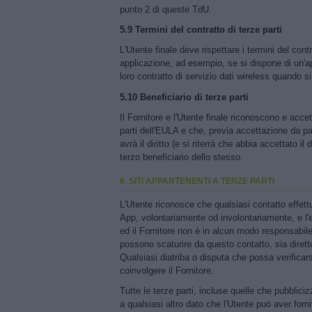
punto 2 di queste TdU.
5.9 Termini del contratto di terze parti
L'Utente finale deve rispettare i termini del contr
applicazione, ad esempio, se si dispone di un'ap
loro contratto di servizio dati wireless quando si
5.10 Beneficiario di terze parti
Il Fornitore e l'Utente finale riconoscono e acce
parti dell'EULA e che, previa accettazione da par
avrà il diritto (e si riterrà che abbia accettato il
terzo beneficiario dello stesso.
6. SITI APPARTENENTI A TERZE PARTI
L'Utente riconosce che qualsiasi contatto effett
App, volontariamente od involontariamente, e l
ed il Fornitore non è in alcun modo responsabil
possono scaturire da questo contatto, sia diretto
Qualsiasi diatriba o disputa che possa verificars
coinvolgere il Fornitore.
Tutte le terze parti, incluse quelle che pubblic
a qualsiasi altro dato che l'Utente può aver forni