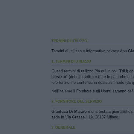
TERMINI DI UTILIZZO
Termini di utilizzo e informativa privacy App
Gia
1. TERMINI DI UTILIZZO
Questi termini di utilizzo (da qui in poi "
TdU
) co
servizio
" (definito sotto) e tutte le parti che ac
loro funzioni e contenuti in qualsiasi modo (da qu
Nell'insieme il Fornitore e gli Utenti saranno defi
2. FORNITORE DEL SERVIZIO
Gianluca Di Marzio
è una testata giornalistic
sede in Via Grasselli 19, 20137 Milano.
3. GENERALE