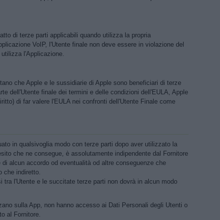
atto di terze parti applicabili quando utilizza la propria
plicazione VoIP, l'Utente finale non deve essere in violazione del
 utilizza l'Applicazione.
ttano che Apple e le sussidiarie di Apple sono beneficiari di terze
te dell'Utente finale dei termini e delle condizioni dell'EULA, Apple
 diritto) di far valere l'EULA nei confronti dell'Utente Finale come
uato in qualsivoglia modo con terze parti dopo aver utilizzato la
'esito che ne consegue, è assolutamente indipendente dal Fornitore
e di alcun accordo od eventualità od altre conseguenze che
 che indiretto.
i tra l'Utente e le succitate terze parti non dovrà in alcun modo
izzano sulla App, non hanno accesso ai Dati Personali degli Utenti o
to al Fornitore.