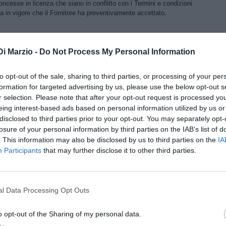
concesse in licenza che siano in conflitto con i Termini e condizioni
ta in vigore che il Fornitore ha preventivamente accettato.
eve essere limitata a una licenza non trasferibile per utilizzare
Di Marzio -
Do Not Process My Personal Information
l'Utente finale possiede o controlla e come consentito da le
oni dei servizi multimediali di Apple, ad eccezione del fatto che tale
ultata e utilizzata da altri account associati all'acquirente
to opt-out of the sale, sharing to third parties, or processing of your per
formation for targeted advertising by us, please use the below opt-out s
r selection. Please note that after your opt-out request is processed y
eing interest-based ads based on personal information utilized by us or
tura di servizi di manutenzione e supporto in relazione all'App,
disclosed to third parties prior to your opt-out. You may separately opt-
a legge applicabile. Il Fornitore e l'Utente finale riconoscono che
losure of your personal information by third parties on the IAB’s list of
izio di manutenzione e supporto in relazione all'App.
. This information may also be disclosed by us to third parties on the
IA
Participants
that may further disclose it to other third parties.
asi garanzia del prodotto, espressa o implicita per legge, nella
 L'EULA prevede che, in caso di mancata conformità
e, l'Utente finale può avvisare Apple e Apple rimborserà il prezzo di
ella misura massima consentita dalla legge applicabile, Apple non
l Data Processing Opt Outs
all'App e qualsiasi altro reclamo, perdita, responsabilità, danno,
ispetto di qualsiasi garanzia sarà esclusiva responsabilità del
o opt-out of the Sharing of my personal data.