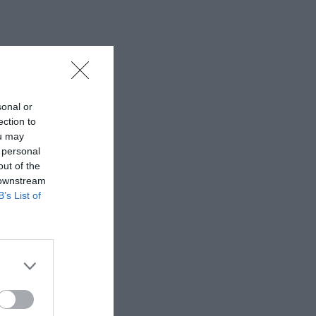
sonal or
ection to
ou may
 personal
out of the
 downstream
B’s List of