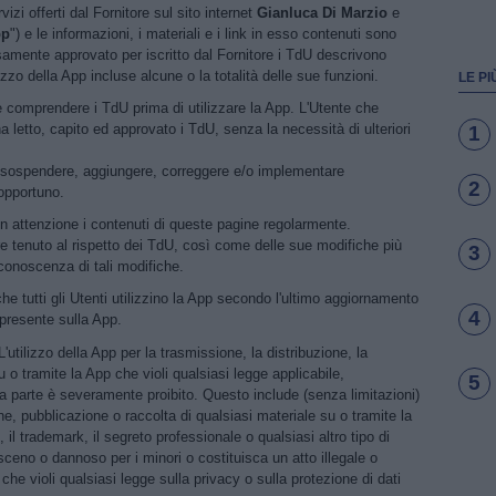
rvizi offerti dal Fornitore sul sito internet
Gianluca Di Marzio
e
pp
") e le informazioni, i materiali e i link in esso contenuti sono
rsamente approvato per iscritto dal Fornitore i TdU descrivono
tilizzo della App incluse alcune o la totalità delle sue funzioni.
LE PI
e comprendere i TdU prima di utilizzare la App. L'Utente che
 letto, capito ed approvato i TdU, senza la necessità di ulteriori
1
o di sospendere, aggiungere, correggere e/o implementare
2
 opportuno.
on attenzione i contenuti di queste pagine regolarmente.
e tenuto al rispetto dei TdU, così come delle sue modifiche più
3
 conoscenza di tali modifiche.
che tutti gli Utenti utilizzino la App secondo l'ultimo aggiornamento
4
 presente sulla App.
L'utilizzo della App per la trasmissione, la distribuzione, la
 o tramite la App che violi qualsiasi legge applicabile,
5
rza parte è severamente proibito. Questo include (senza limitazioni)
one, pubblicazione o raccolta di qualsiasi materiale su o tramite la
il trademark, il segreto professionale o qualsiasi altro tipo di
i osceno o dannoso per i minori o costituisca un atto illegale o
che violi qualsiasi legge sulla privacy o sulla protezione di dati