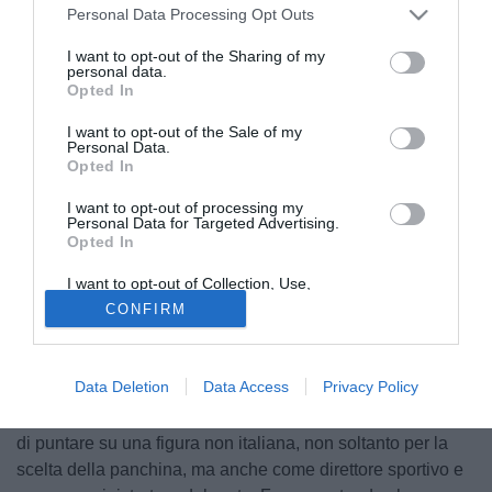
Personal Data Processing Opt Outs
I want to opt-out of the Sharing of my
personal data.
Opted In
I want to opt-out of the Sale of my
Personal Data.
Opted In
© foto di Federico De Luca 2026
I want to opt-out of processing my
Personal Data for Targeted Advertising.
Opted In
I want to opt-out of Collection, Use,
La panchina del Milan, ad oggi, è ancora senza un vero e
Retention, Sale, and/or Sharing of my
CONFIRM
proprio padrone dopo il divorzio con
Massimiliano Allegri.
Personal Data that Is Unrelated with the
Purposes for which it was collected.
La riflessione di questa mattina riguarda proprio la
Opted Out
decisione di scegliere un allenatore straniero, di trovare un
Data Deletion
Data Access
Privacy Policy
allenatore straniero. L’input da parte della proprietà, quindi
di
Cardinale
, consigliato da
Ibrahimović
, è quello appunto
di puntare su una figura non italiana, non soltanto per la
scelta della panchina, ma anche come direttore sportivo e