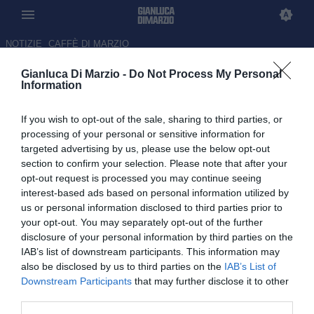
NOTIZIE
CAFFÈ DI MARZIO
Gianluca Di Marzio -
Do Not Process My Personal
Il Milan guarda all'estero per la
Information
panchina (e non solo). Perché
If you wish to opt-out of the sale, sharing to third parties, or
non Italiano o De Rossi?
processing of your personal or sensitive information for
targeted advertising by us, please use the below opt-out
03.06.2026 11:00 di Gianluca Di Marzio
section to confirm your selection. Please note that after your
opt-out request is processed you may continue seeing
Da Glasner e Slot, il Milan continua a valutare profili internazionali
interest-based ads based on personal information utilized by
per allenatore e dirigenza, ma perché escludere a priori gli
us or personal information disclosed to third parties prior to
allenatori italiani?
your opt-out. You may separately opt-out of the further
disclosure of your personal information by third parties on the
IAB’s list of downstream participants. This information may
also be disclosed by us to third parties on the
IAB’s List of
Downstream Participants
that may further disclose it to other
third parties.