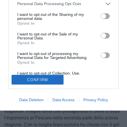
Personal Data Processing Opt Outs
I want to opt-out of the Sharing of my
personal data.
Opted In
I want to opt-out of the Sale of my
Personal Data.
Opted In
I want to opt-out of processing my
© foto di Matteo Gribaudi/Image Sport
Personal Data for Targeted Advertising.
Opted In
Lorenzo Insigne
è pronto a ripartire dalla
Sampdoria
.
L’ex Napoli è infatti atteso domani a Genova, dove arriverà
I want to opt-out of Collection, Use,
Retention, Sale, and/or Sharing of my
per firmare con il club blucerchiato.
CONFIRM
Personal Data that Is Unrelated with the
Purposes for which it was collected.
Opted Out
Per il classe 1991 è pronto un contratto annuale, con
opzione per un’ulteriore stagione legata al raggiungimento
Data Deletion
Data Access
Privacy Policy
di almeno il 50% delle presenze complessive
stagionali. Insigne torna così protagonista in Serie B dopo
l’esperienza al Pescara nella seconda parte della scorsa
stagione. Con la maglia biancazzurra ha chiuso con 5 gol