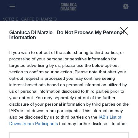
NOTIZIE
CAFFÈ DI MARZIO
Gianluca Di Marzio -
Do Not Process My Personal
Sampdoria, domani arriva
Information
Insigne: pronto un contratto
If you wish to opt-out of the sale, sharing to third parties, or
annuale con opzione
processing of your personal or sensitive information for
targeted advertising by us, please use the below opt-out
07.07.2026 12:08 di Gianluca Di Marzio
section to confirm your selection. Please note that after your
opt-out request is processed you may continue seeing
Lorenzo Insigne è pronto a ripartire dalla Sampdoria. L’ex Napoli è
interest-based ads based on personal information utilized by
infatti atteso domani a Genova, dove arriverà per firmare con il
us or personal information disclosed to third parties prior to
club blucerchiato.
your opt-out. You may separately opt-out of the further
disclosure of your personal information by third parties on the
IAB’s list of downstream participants. This information may
also be disclosed by us to third parties on the
IAB’s List of
Downstream Participants
that may further disclose it to other
third parties.