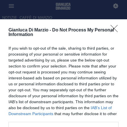
NOTIZIE
CAFFÈ DI MARZIO
Gianluca Di Marzio -
Do Not Process My Personal
Allegri-Napoli, manca sempre
Information
meno: risoluzione in arrivo col
If you wish to opt-out of the sale, sharing to third parties, or
Milan e primo incontro con
processing of your personal or sensitive information for
Manna
targeted advertising by us, please use the below opt-out
section to confirm your selection. Please note that after your
02.06.2026 19:03 di Gianluca Di Marzio
opt-out request is processed you may continue seeing
interest-based ads based on personal information utilized by
us or personal information disclosed to third parties prior to
Si avvicina sempre di più l'ufficialità di Massimiliano Allegri con il
your opt-out. You may separately opt-out of the further
Napoli: attesa nelle prossime ore la risoluzione del contratto con il
disclosure of your personal information by third parties on the
Milan
IAB’s list of downstream participants. This information may
also be disclosed by us to third parties on the
IAB’s List of
Downstream Participants
that may further disclose it to other
third parties.