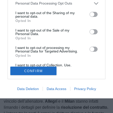
Personal Data Processing Opt Outs
I want to opt-out of the Sharing of my
personal data.
Opted In
I want to opt-out of the Sale of my
Personal Data.
Opted In
© foto di www.imagephotoagency.it
I want to opt-out of processing my
Personal Data for Targeted Advertising.
Il matrimonio tra
Massimiliano
Allegri
e il
Napoli
è ormai a
Opted In
un passo dalla definitiva fumata bianca. Dopo i contatti
I want to opt-out of Collection, Use,
intensificati negli ultimi giorni, le prossime ore si
Retention, Sale, and/or Sharing of my
CONFIRM
Personal Data that Is Unrelated with the
preannunciano decisive per l'approdo dell'allenatore
Purposes for which it was collected.
livornese in azzurro per raccogliere le redini della squadra.
Opted Out
Data Deletion
Data Access
Privacy Policy
VERSO LA RISOLUZIONE CON IL MILAN -
L'ultimo vero
passaggio prima del via libera ufficiale è legato all'attuale
vincolo dell'allenatore.
Allegri
e il
Milan
stanno infatti
limando i dettagli per definire la
risoluzione del contratto.