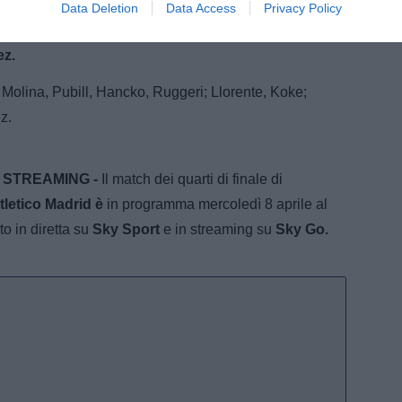
e dovrebbe essere formata da
Llorente e Koke.
Sulla
Data Deletion
Data Access
Privacy Policy
ffidarsi al trio
Simeone-Griezmann-Lookman
a
ez.
Molina, Pubill, Hancko, Ruggeri; Llorente, Koke;
ez.
 STREAMING -
Il match dei quarti di finale di
tletico Madrid è
in programma mercoledì 8 aprile al
o in diretta su
Sky Sport
e in streaming su
Sky Go.