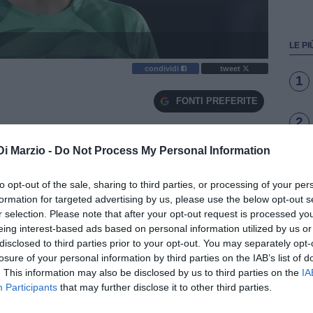
LE PI
condividi
tweet
1
FONTI PREFERITE
2
Di Marzio -
Do Not Process My Personal Information
meone in vista del match dei quarti di finale
3
Barcellona di Hans Flick
to opt-out of the sale, sharing to third parties, or processing of your per
formation for targeted advertising by us, please use the below opt-out s
r selection. Please note that after your opt-out request is processed y
4
giorni fa, l'Atletico Madrid si appresta ad affrontare
eing interest-based ads based on personal information utilized by us or
 nei quarti di finale di Champions League.
disclosed to third parties prior to your opt-out. You may separately opt-
losure of your personal information by third parties on the IAB’s list of
5
ta in casa per 1-2, è pronto a rimescolare le carte in
. This information may also be disclosed by us to third parties on the
IA
Participants
that may further disclose it to other third parties.
na e portare a casa la vittoria al Camp Nou. Vediamo
ile formazione.