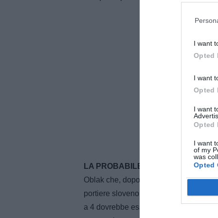
Persona
I want t
Opted 
I want t
Opted 
I want 
Advertis
Opted 
I want t
of my P
was col
Opted 
LA PROBABILE FORMAZIONE -
La pr
Oblak che, dopo l'allenamento di oggi, è
portiere sloveno aveva già saltato la sf
a 4 dovrebbe essere formata da
Molin