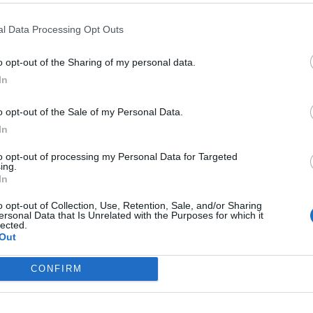
l Data Processing Opt Outs
o opt-out of the Sharing of my personal data.
In
o opt-out of the Sale of my Personal Data.
In
to opt-out of processing my Personal Data for Targeted
ing.
In
o opt-out of Collection, Use, Retention, Sale, and/or Sharing
ersonal Data that Is Unrelated with the Purposes for which it
lected.
Out
ima novità arriva dalla porta. Sarà assente infatti
 rimasto a Madrid e non prenderà parte alla partita. Il
CONFIRM
ida di 4 giorni fa. Fiducia dunque per
Musso
. La difesa
a
,
Pubill, Hancko e Ruggeri
. Cambiamenti anche in