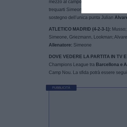
mezzo al campo dove la coppia titolar
trequarti Simeone dovrebbe tornare ad a
sostegno dell'unica punta Julian
Alvar
ATLETICO MADRID (4-2-3-1):
Musso; 
Simeone, Griezmann, Lookman; Alvar
Allenatore:
Simeone
DOVE VEDERE LA PARTITA IN TV E
Champions League tra
Barcellona e A
Camp Nou. La sfida potrà essere seguit
PUBBLICITÀ