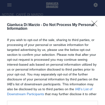
NOTIZIE
CAFFÈ DI MARZIO
Gianluca Di Marzio -
Do Not Process My Personal
Duvan Zapata rinnova con il
Information
Torino: contratto fino al 2028
If you wish to opt-out of the sale, sharing to third parties, or
UFFICIALE
processing of your personal or sensitive information for
targeted advertising by us, please use the below opt-out
08.07.2026 10:44 di Redazione
section to confirm your selection. Please note that after your
opt-out request is processed you may continue seeing
Il Torino comunica il rinnovo di contratto per Duvan Zapata.
interest-based ads based on personal information utilized by
L'attaccante colombiano ha firmato fino al 30 giugno 2028
us or personal information disclosed to third parties prior to
your opt-out. You may separately opt-out of the further
disclosure of your personal information by third parties on the
IAB’s list of downstream participants. This information may
also be disclosed by us to third parties on the
IAB’s List of
Downstream Participants
that may further disclose it to other
third parties.