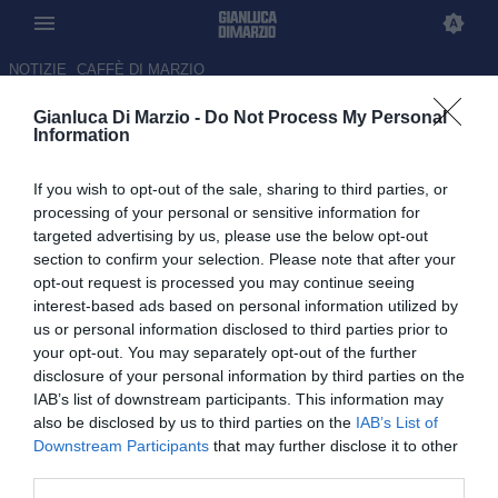
NOTIZIE
CAFFÈ DI MARZIO
Gianluca Di Marzio -
Do Not Process My Personal
L'Arsenal è a +5 sul Manchester
Information
City: ora il titolo è più vicino
If you wish to opt-out of the sale, sharing to third parties, or
18.05.2026 22:50 di Redazione
processing of your personal or sensitive information for
targeted advertising by us, please use the below opt-out
section to confirm your selection. Please note that after your
Dopo la vittoria del Manchester City nel recupero, l'Arsenal vince
opt-out request is processed you may continue seeing
per 1-0 contro il Burnley: domani in campo la squadra di Guardiola
interest-based ads based on personal information utilized by
contro il Bournemouth
us or personal information disclosed to third parties prior to
your opt-out. You may separately opt-out of the further
disclosure of your personal information by third parties on the
IAB’s list of downstream participants. This information may
also be disclosed by us to third parties on the
IAB’s List of
Downstream Participants
that may further disclose it to other
third parties.