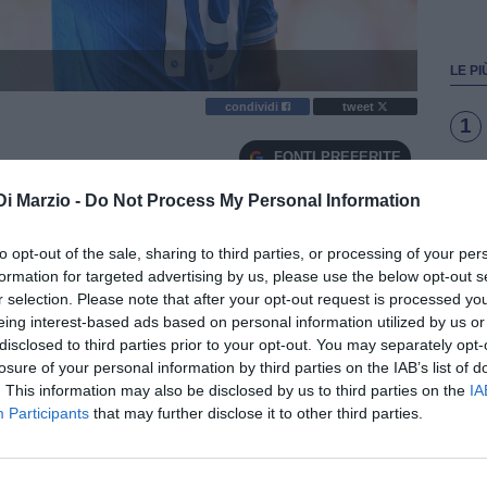
LE PI
condividi
tweet
1
FONTI PREFERITE
2
Di Marzio -
Do Not Process My Personal Information
uisto a titolo definitivo di Rasmus Hojlund
3
to opt-out of the sale, sharing to third parties, or processing of your per
formation for targeted advertising by us, please use the below opt-out s
r selection. Please note that after your opt-out request is processed y
 a
tutti gli effetti un giocatore del Napoli
. Il club ha
eing interest-based ads based on personal information utilized by us or
4
disclosed to third parties prior to your opt-out. You may separately opt-
tivo dell'attaccante danese tramite un comunicato sui
losure of your personal information by third parties on the IAB’s list of
. This information may also be disclosed by us to third parties on the
IA
5
Participants
that may further disclose it to other third parties.