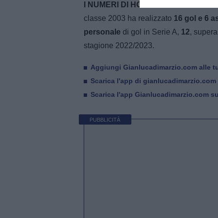
I NUMERI DI HOJLUND -
Durante la s
classe 2003 ha realizzato
16 gol e 6 as
personale
di gol in Serie A,
12
, supera
stagione 2022/2023.
Aggiungi Gianlucadimarzio.com alle tu
Scarica l'app di gianlucadimarzio.com
Scarica l'app Gianlucadimarzio.com s
PUBBLICITÀ