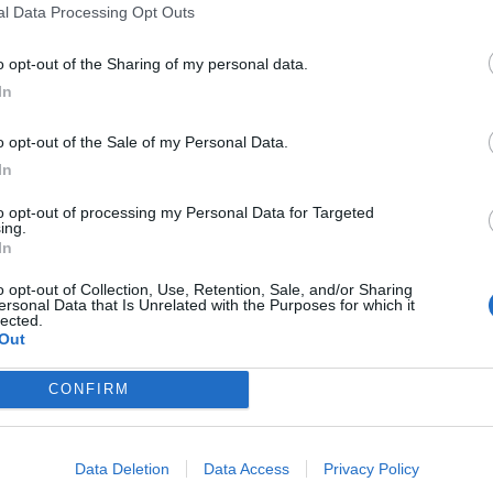
l Data Processing Opt Outs
o opt-out of the Sharing of my personal data.
In
o opt-out of the Sale of my Personal Data.
In
to opt-out of processing my Personal Data for Targeted
ing.
In
eguito la nota ufficiale:
"La SSC Napoli comunica che
o opt-out of Collection, Use, Retention, Sale, and/or Sharing
zione a titolo definitivo delle prestazioni sportive del
ersonal Data that Is Unrelated with the Purposes for which it
lected.
 Manchester United Football Club.vLo scorso 13
Out
 suo primo gol, all'esordio, in occasione della vittoria
CONFIRM
 Franchi. In maglia azzurra ha collezionato 44 presenze,
to alla vittoria della Supercoppa Italiana, andando a
Milan. Congratulazioni, Rasmus!"
Data Deletion
Data Access
Privacy Policy