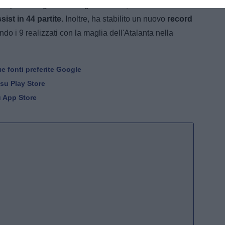
ua prima stagione in maglia azzurra, l'attaccante
sist in 44 partite.
Inoltre, ha stabilito un nuovo
record
ndo i 9 realizzati con la maglia dell'Atalanta nella
e fonti preferite Google
 su Play Store
u App Store