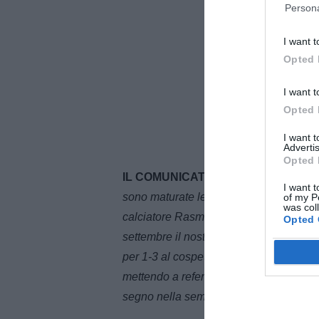
Persona
I want t
Opted 
I want t
Opted 
I want 
Advertis
Opted 
IL COMUNICATO DEL NAPOLI
- Di s
I want t
sono maturate le condizioni per l'acquisi
of my P
was col
calciatore Rasmus Winther Højlund dal
Opted 
settembre il nostro numero 19 realizza il
per 1-3 al cospetto della Fiorentina al
mettendo a referto 16 reti. Ha contribui
segno nella semifinale vinta contro il 