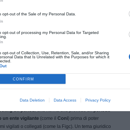
In
o opt-out of the Sale of my Personal Data.
In
ò (@giovannimalago)
to opt-out of processing my Personal Data for Targeted
ing.
a così dopo aver presentato la sua candidatura alla
In
e di una continuità significativa all'interno del mondo
o opt-out of Collection, Use, Retention, Sale, and/or Sharing
eri forti, lavoro sui contenuti e sulla tutela delle
ersonal Data that Is Unrelated with the Purposes for which it
lected.
o sereno e fiducioso
".
Out
ati depositati anche i programmi che verranno resi
CONFIRM
tate le candidature il 22 maggio.
eriod?
Nonostante il vantaggio numerico, sulla strada
Data Deletion
Data Access
Privacy Policy
bilità. I detrattori della sua candidatura hanno
ooling off period
: una norma che prevede un
periodo
o un ente vigilante
(come il
Coni
) prima di poter
mi vigilati o collegati (come la Figc). Un tema giuridico