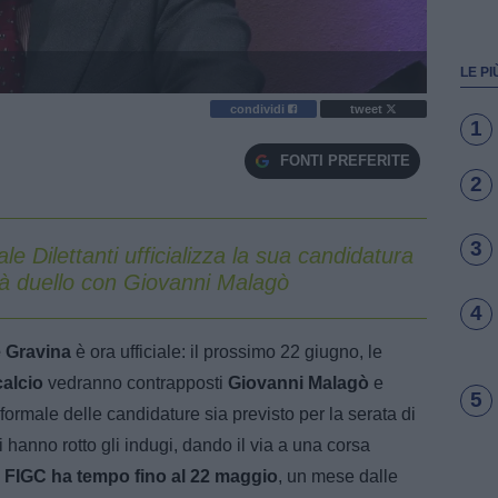
LE PI
condividi
tweet
1
FONTI PREFERITE
2
3
le Dilettanti ufficializza la sua candidatura
rà duello con Giovanni Malagò
4
e
Gravina
è ora ufficiale: il prossimo 22 giugno, le
alcio
vedranno contrapposti
Giovanni
Malagò
e
5
formale delle candidature sia previsto per la serata di
 hanno rotto gli indugi, dando il via a una corsa
 FIGC ha tempo fino al 22 maggio
, un mese dalle