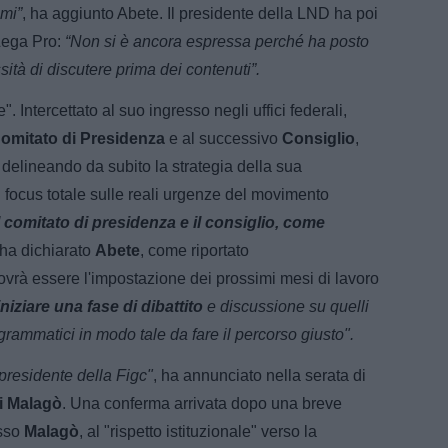
mi”
, ha aggiunto Abete. Il presidente della LND ha poi
Lega Pro:
“Non si è ancora espressa perché ha posto
ità di discutere prima dei contenuti”.
". Intercettato al suo ingresso negli uffici federali,
omitato di Presidenza
e al successivo
Consiglio
,
 delineando da subito la strategia della sua
focus totale sulle reali urgenze del movimento
 comitato di presidenza e il consiglio, come
 ha dichiarato
Abete
, come riportato
vrà essere l'impostazione dei prossimi mesi di lavoro
niziare una fase di dibattito
e discussione su quelli
rammatici in modo tale da fare il percorso giusto".
presidente della Figc"
, ha annunciato nella serata di
i
Malagò
. Una conferma arrivata dopo una breve
esso
Malagò
, al "rispetto istituzionale" verso la