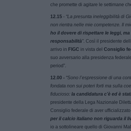
che promette di agitare le settimane ch
12.15
-
“La presunta ineleggibilità di 
non rientra nelle mie competenze. Il mio
ho il dovere di rispettare le leggi, 
responsabilità
”
. Così il presidente de
arrivo in
FIGC
in vista del
Consiglio
fe
suo avversario alla presidenza federal
period”.
12.00 -
“Sono l’espressione di una cont
fondata non sui poteri forti ma sulla 
fiducioso:
la candidatura c’è ed è st
presidente della Lega Nazionale Dilett
Consiglio federale di aver ufficializza
per il calcio italiano non riguarda il 
io a sottolineare quello di Giovanni Ma