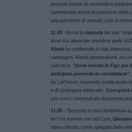
persone invece di condividere program
commentato anche la posizione della 
una questione di metodo, cioè la necess
11.45 -
Arriva la
risposta
del suo "rivale
dove era atteso per prendere parte al
C
Abete
ha confermato le sue intenzioni,
campagna. Niente personalismi, ma un 
calcistico.
"Sono venuto in Figc per il
anticipato presento la candidatura"
,
da
LaPresse,
chiarendo subito quale do
e di campagna elettorale:
"
Così potrà i
che sono i contenuti dei documenti prog
11.35 -
"Deposito la mia candidatura a 
ieri l'ex numero uno del Coni,
Giovann
attesa dovuta, come spiegato dallo st