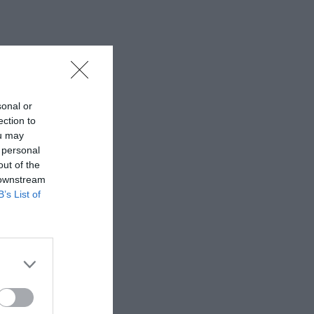
sonal or
ection to
ou may
 personal
out of the
 downstream
B’s List of