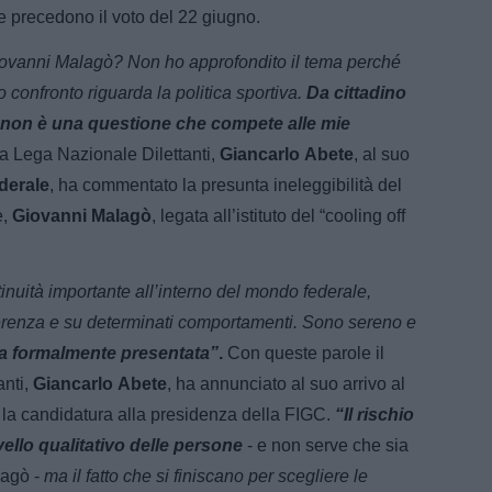
e precedono il voto del 22 giugno.
Giovanni Malagò? Non ho approfondito il tema perché
 confronto riguarda la politica sportiva.
Da cittadino
ma non è una questione che compete alle mie
lla Lega Nazionale Dilettanti,
Giancarlo
Abete
, al suo
derale
, ha commentato la presunta ineleggibilità del
e,
Giovanni
Malagò
, legata all’istituto del “cooling off
inuità importante all’interno del mondo federale,
coerenza e su determinati comportamenti. Sono sereno e
ata formalmente presentata”
.
Con queste parole il
anti,
Giancarlo
Abete
, ha annunciato al suo arrivo al
to la candidatura alla presidenza della FIGC.
“Il rischio
livello qualitativo delle persone
- e non serve che sia
lagò -
ma il fatto che si finiscano per scegliere le