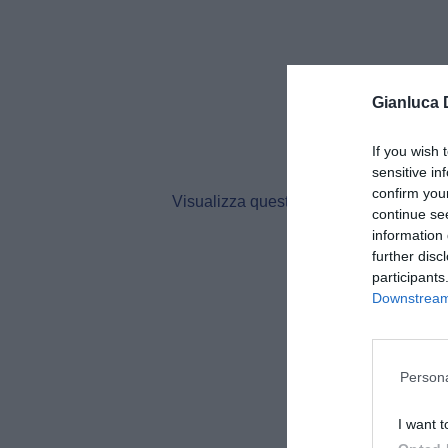
Gianluca 
If you wish 
sensitive in
confirm you
Visualizza questo post su Instagram
continue se
information 
further disc
participants
Downstream 
Persona
I want t