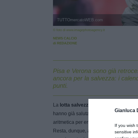
TUTTOmercatoWEB.com
© foto di www.imagephotoagency.it
NEWS CALCIO
di
REDAZIONE
Pisa e Verona sono già retroc
ancora per la salvezza: i calenda
punti.
La
lotta salvezza della Serie A
si sta 
Gianluca 
hanno già salutato il campionato con tre 
aritmetica per entrambe le squadre, ris
If you wish 
Resta, dunque, ancora una squadra che 
sensitive in