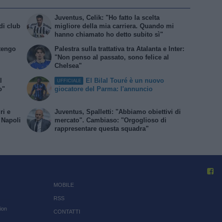
Juventus, Celik: "Ho fatto la scelta
di club
migliore della mia carriera. Quando mi
hanno chiamato ho detto subito sì"
 tengo
Palestra sulla trattativa tra Atalanta e Inter:
"Non penso al passato, sono felice al
Chelsea"
l
El Bilal Touré è un nuovo
UFFICIALE
o"
giocatore del Parma: l'annuncio
ri e
Juventus, Spalletti: "Abbiamo obiettivi di
l Napoli
mercato". Cambiaso: "Orgoglioso di
rappresentare questa squadra"
MOBILE
RSS
ion
CONTATTI