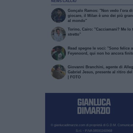
NEWS CALCIO
Gonçalo Ramos: "Non vedo l'ora di
giocare, il Milan è uno dei più gran
al mondo"
Torino, Cairo: "Cacciamani? Me lo
stretto"
Read spegne le voci: "Sono felice a
Feyenoord, qui non ho ancora finit
Giovanni Branchini, agente di Alleg
Gabriel Jesus, presente al ritiro de
| FOTO
© gianlucadimarzio.com di proprietà di G.D.M. Comunicat
S.r.l. - P.IVA 08591160968