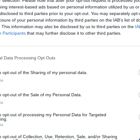
r selection. Please note that after your opt-out request is processed y
iornate la lotta per non retrocedere si sta accendendo.
eing interest-based ads based on personal information utilized by us or
disclosed to third parties prior to your opt-out. You may separately opt-
ltimo minuto contro il Sassuolo nella trentasettesima
losure of your personal information by third parties on the IAB’s list of
gio sulla
Cremonese
, che battendo l'
Udinese
si è
. This information may also be disclosed by us to third parties on the
IA
Participants
that may further disclose it to other third parties.
to e gli scenari in caso di arrivo in classifica a pari
 dovesse concretizzarsi questa situazione, infatti, si
l Data Processing Opt Outs
o opt-out of the Sharing of my personal data.
E ULTIME DUE GIORNATE
In
o opt-out of the Sale of my Personal Data.
In
to opt-out of processing my Personal Data for Targeted
ing.
In
o opt-out of Collection, Use, Retention, Sale, and/or Sharing