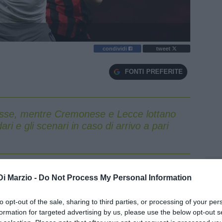
condividi
tweet
FONTI PREFERITE
esse, mentre Cremonese e Lecce lottano
ri e gli scenari in caso di arrivo a pari
avvicinando sempre di più al termine.
Pisa
e
Verona
Di Marzio -
Do Not Process My Personal Information
gionrate d'anticipo: è infatti arrivata la retrocessione
pettivamente ultima e penultima con 18 e 21 punti.
to opt-out of the sale, sharing to third parties, or processing of your per
sarà costretta a ripartire
dalla Serie B
nella
formation for targeted advertising by us, please use the below opt-out s