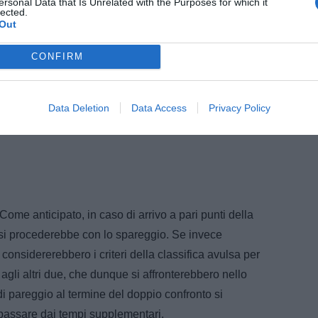
ersonal Data that Is Unrelated with the Purposes for which it
lected.
Out
CONFIRM
Data Deletion
Data Access
Privacy Policy
Come anticipato, in caso di arrivo a pari punti della
 si procederebbe con lo spareggio. Se invece
 considererebbero i criteri della classifica avulsa per
o agli altri due, che dunque si affronterebbero nello
di pareggio al termine del doppio confronto si
 passare dai tempi supplementari.