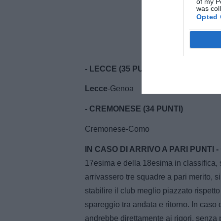
of my P
was col
Opted 
- LECCE (35 PUNTI)
Lecce
-Genoa
- CREMONESE (34 PUNTI)
Cremonese-Como
IN CASO DI ARRIVO A PARI PUNTI -
17esima e della 18esima in classifica,
arrivassero tre squadre a pari merito, si
stabilire il club meglio piazzato rispett
spareggio tra andata e ritorno. In caso 
andrebbe direttamente ai rigori, senza