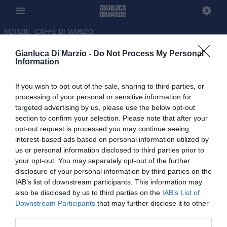
NOTIZIE
CAFFÈ DI MARZIO
Gianluca Di Marzio -
Do Not Process My Personal
Lazio, la probabile formazione
Information
contro la Roma: attacco tutto
If you wish to opt-out of the sale, sharing to third parties, or
nuovo
processing of your personal or sensitive information for
targeted advertising by us, please use the below opt-out
17.05.2026 09:00 di
Mattia Picchialepri
section to confirm your selection. Please note that after your
opt-out request is processed you may continue seeing
La probabile formazione della Lazio per il derby della Capitale
interest-based ads based on personal information utilized by
contro la Roma: Motta out, al suo posto esordio per Furlanetto
us or personal information disclosed to third parties prior to
your opt-out. You may separately opt-out of the further
disclosure of your personal information by third parties on the
IAB’s list of downstream participants. This information may
also be disclosed by us to third parties on the
IAB’s List of
Downstream Participants
that may further disclose it to other
third parties.