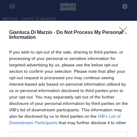
NOTIZIE
CAFFÈ DI MARZIO
Gianluca Di Marzio -
Do Not Process My Personal
Serie A 2026/27, le 20 squadre
Information
al via: il 5 giugno i calendari
If you wish to opt-out of the sale, sharing to third parties, or
29.05.2026 20:45 di
Francesco Mastrogiovanni
processing of your personal or sensitive information for
targeted advertising by us, please use the below opt-out
section to confirm your selection. Please note that after your
Tutte le squadre che parteciperanno al campionato di Serie A
opt-out request is processed you may continue seeing
2026/2027 e le date: promosse Venezia, Frosinone e Monza
interest-based ads based on personal information utilized by
vincitrice dei playoff
us or personal information disclosed to third parties prior to
your opt-out. You may separately opt-out of the further
disclosure of your personal information by third parties on the
IAB’s list of downstream participants. This information may
also be disclosed by us to third parties on the
IAB’s List of
Downstream Participants
that may further disclose it to other
third parties.