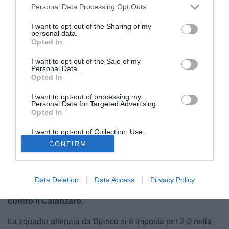
Personal Data Processing Opt Outs
I want to opt-out of the Sharing of my
personal data.
Opted In
I want to opt-out of the Sale of my
© foto di Federico De Luca 2025
Personal Data.
Opted In
Con la conclusione dei playoff di Serie B è ora
definito il
quadro completo delle 20 squadre che prenderanno
I want to opt-out of processing my
parte al campionato di Serie A 2026/27.
Alle 17
Personal Data for Targeted Advertising.
Opted In
formazioni che hanno mantenuto la categoria si
aggiungono le tre neopromosse, che prendono il posto
I want to opt-out of Collection, Use,
Retention, Sale, and/or Sharing of my
delle retrocesse Pisa, Cremonese e Hellas Verona. A
CONFIRM
Personal Data that Is Unrelated with the
conquistare la promozione diretta sono state il
Venezia
,
Purposes for which it was collected.
Opted Out
vincitore del campionato cadetto, e il
Frosinone
, secondo
classificato.
L'ultimo pass per la massima serie è andato
Data Deletion
Data Access
Privacy Policy
invece al Monza, protagonista della finale playoff
contro il Catanzaro.
La squadra allenata da Bianco si è imposta per 2-0 nella