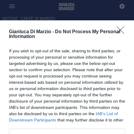
NOTIZIE
CAFFÈ DI MARZIO
Gianluca Di Marzio -
Do Not Process My Personal
Paratici gioca d'anticipo, nasce
Information
la nuova Fiorentina: ora la viola
If you wish to opt-out of the sale, sharing to third parties, or
sul mercato ha una forza
processing of your personal or sensitive information for
diversa
targeted advertising by us, please use the below opt-out
section to confirm your selection. Please note that after your
06.07.2026 09:11 di Gianluca Di Marzio
opt-out request is processed you may continue seeing
interest-based ads based on personal information utilized by
us or personal information disclosed to third parties prior to
È tornata la Fiorentina sulle ali di Fabio Paratici: da Viery a
your opt-out. You may separately opt-out of the further
Dragusin, con un occhio anche ad altri colpi: il punto su Caffè di
disclosure of your personal information by third parties on the
Marzio
IAB’s list of downstream participants. This information may
also be disclosed by us to third parties on the
IAB’s List of
Downstream Participants
that may further disclose it to other
third parties.