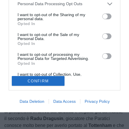
Personal Data Processing Opt Outs
I want to opt-out of the Sharing of my
personal data.
Opted In
I want to opt-out of the Sale of my
Personal Data.
Opted In
© foto di www.imagephotoagency.it
I want to opt-out of processing my
Personal Data for Targeted Advertising.
Opted In
I want to opt-out of Collection, Use,
Retention, Sale, and/or Sharing of my
CONFIRM
Personal Data that Is Unrelated with the
La Fiorentina è tornata e uno degli artefici principali è
Purposes for which it was collected.
Fabio
Paratici
. Lavorando con la logica di colmare subito
Opted Out
le lacune della passata stagione, i primi acquisti si sono
Data Deletion
Data Access
Privacy Policy
concentrati sulla difesa: il primo è
Viery
, difensore mancino
di prospettiva in arrivo dal
Gremio
e seguito già da marzo,
il secondo è
Radu
Dragusin
, giocatore che Paratici
conosce molto bene per averlo portato al
Tottenham
e che