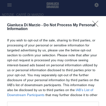
NOTIZIE
CAFFÈ DI MARZIO
Gianluca Di Marzio -
Do Not Process My Personal
L'inter si avvicina a Solet e
Information
conta di chiudere a 20 milioni
If you wish to opt-out of the sale, sharing to third parties, or
più bonus
processing of your personal or sensitive information for
targeted advertising by us, please use the below opt-out
09.06.2026 23:08 di Gianluca Di Marzio
section to confirm your selection. Please note that after your
opt-out request is processed you may continue seeing
L'inter si avvicina sempre di più a Oumar Solet dell'Udinese: nuovi
interest-based ads based on personal information utilized by
contatti con gli agenti per trovare un'intesa tra le parti in causa
us or personal information disclosed to third parties prior to
your opt-out. You may separately opt-out of the further
disclosure of your personal information by third parties on the
IAB’s list of downstream participants. This information may
also be disclosed by us to third parties on the
IAB’s List of
Downstream Participants
that may further disclose it to other
third parties.