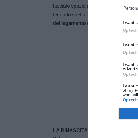
lasciato spazio al dolore e alla tristez
Persona
tenendo stretto il ginocchio. L'esito d
I want t
del legamento crociato
.
Opted 
I want t
Opted 
I want 
Advertis
Opted 
I want t
of my P
was col
Opted 
LA RINASCITA
- Dall'infortunio negli