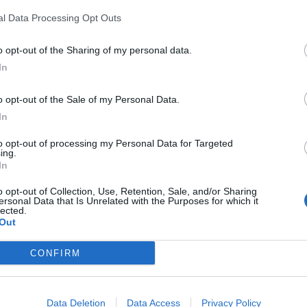
za. In un contrasto con Thiaw, Palacios è rimasto a terra
l Data Processing Opt Outs
egli esami ha confermato le prime sensazioni:
lesione
o opt-out of the Sharing of my personal data.
In
o opt-out of the Sale of my Personal Data.
In
to opt-out of processing my Personal Data for Targeted
ing.
In
o opt-out of Collection, Use, Retention, Sale, and/or Sharing
ersonal Data that Is Unrelated with the Purposes for which it
lected.
Out
CONFIRM
 USA al ritorno in campo sono trascorsi
275 giorni
.
Data Deletion
Data Access
Privacy Policy