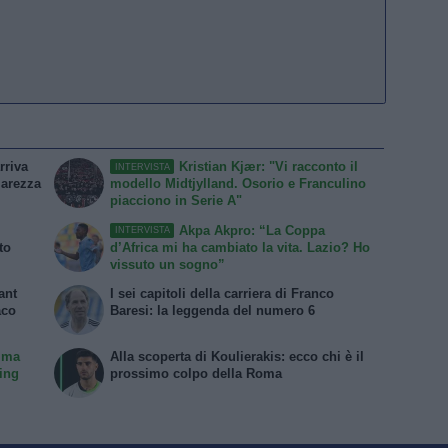
rriva
Kristian Kjær: "Vi racconto il
INTERVISTA
marezza
modello Midtjylland. Osorio e Franculino
piacciono in Serie A"
Akpa Akpro: “La Coppa
INTERVISTA
to
d’Africa mi ha cambiato la vita. Lazio? Ho
vissuto un sogno”
ant
I sei capitoli della carriera di Franco
aco
Baresi: la leggenda del numero 6
n ma
Alla scoperta di Koulierakis: ecco chi è il
ling
prossimo colpo della Roma