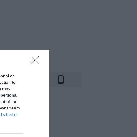
sonal or
ection to
ou may
 personal
out of the
 downstream
B’s List of