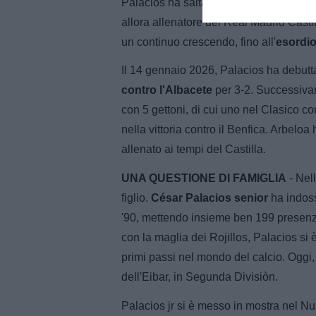
Palacios ha saltato larga parte della s
allora allenatore del Real Madrid Castill
un continuo crescendo, fino all'
esordio
Il 14 gennaio 2026, Palacios ha debutt
contro l'Albacete
per 3-2. Successiva
con 5 gettoni, di cui uno nel Clasico co
nella vittoria contro il Benfica. Arbelo
allenato ai tempi del Castilla.
UNA QUESTIONE DI FAMIGLIA
- Nell
figlio.
César Palacios senior
ha indoss
'90, mettendo insieme ben 199 presenze
con la maglia dei Rojillos, Palacios si è
primi passi nel mondo del calcio. Oggi, il
dell'Eibar, in Segunda Divisiòn.
Palacios jr si è messo in mostra nel Nu