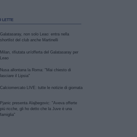
Ù LETTE
Galatasaray, non solo Leao: entra nella
shortlist del club anche Martinelli
Milan, rifiutata un'offerta del Galatasaray per
Leao
Nusa allontana la Roma: "Mai chiesto di
lasciare il Lipsia"
Calciomercato LIVE: tutte le notizie di giornata
Pjanic presenta Alajbegovic: "Aveva offerte
più ricche, gli ho detto che la Juve è una
famiglia"