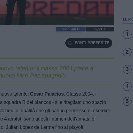
LE PI
condividi
tweet
1
FONTI PREFERITE
2
uovo talento: il classe 2004 piace a
3
 nuovo Nico Paz spagnolo
4
nuovo talento:
César Palacios
. Classe 2004, il
5
la squadra B dei blancos - si è ritagliato uno spazio
tazioni di qualità che gli hanno permesso di esordire
e 4 assist
, sono questi i numeri dell'annata di
di Julián López de Lerma fino ai playoff