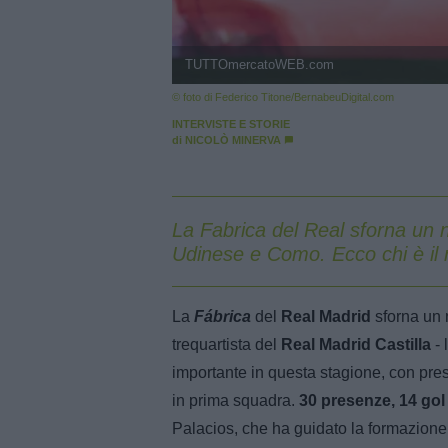
TUTTOmercatoWEB.com
© foto di Federico Titone/BernabeuDigital.com
INTERVISTE E STORIE
di
NICOLÒ MINERVA
La Fabrica del Real sforna un n
Udinese e Como. Ecco chi è il
La
Fábrica
del
Real Madrid
sforna un 
trequartista del
Real Madrid Castilla
- 
importante in questa stagione, con pres
in prima squadra.
30 presenze, 14 gol 
Palacios, che ha guidato la formazione 