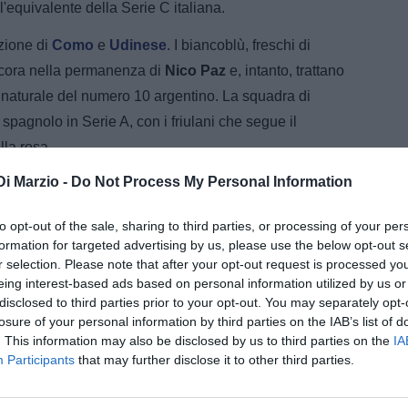
equivalente della Serie C italiana.
nzione di
Como
e
Udinese
. I biancoblù, freschi di
cora nella permanenza di
Nico Paz
e, intanto, trattano
naturale del numero 10 argentino. La squadra di
spagnolo in Serie A, con i friulani che segue il
lla rosa.
Di Marzio -
Do Not Process My Personal Information
a che "Cesitar" - come viene soprannominato in patria -
è stata nella
Youth League 2022/2023
, quando ha
to opt-out of the sale, sharing to third parties, or processing of your per
i finale della competizione, segnando
5 gol in 7
formation for targeted advertising by us, please use the below opt-out s
r selection. Please note that after your opt-out request is processed y
eing interest-based ads based on personal information utilized by us or
il Real Madrid Castilla, il trequartista ha raccolto 3
disclosed to third parties prior to your opt-out. You may separately opt-
losure of your personal information by third parties on the IAB’s list of
i Soria incantò
Carlo Ancelotti
- all'epoca alla guida
. This information may also be disclosed by us to third parties on the
IA
nvocare Palacios per la
tournée estiva negli Stati
Participants
that may further disclose it to other third parties.
 suo debutto con il Real "dei grandi", sfidando
in
imi minuti in campo con Modrić e Güler tra i tanti ha