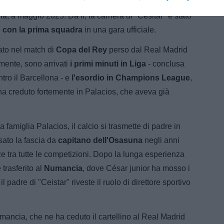
tagione 2024/25, tornando a disposizione di Raul,
a, a maggio 2025. Da lì, la carriera di "Cesitar" è stato
 con la prima squadra
in una gara ufficiale.
ato nel match di
Copa del Rey
perso dal Real Madrid
mente, sono arrivati
i primi minuti in Liga
- conclusa
ntro il Barcellona - e
l'esordio in Champions League
,
a ha creduto fortemente in Palacios, che aveva già
a famiglia Palacios, il calcio si trasmette di padre in
ato la fascia da
capitano dell'Osasuna
negli anni
 tra tutte le competizioni. Dopo la lunga esperienza
 trasferito al
Numancia
, dove César junior ha mosso i
 padre di "Ceistar" riveste il ruolo di direttore sportivo
mancia, che ne ha ceduto il cartellino al Real Madrid