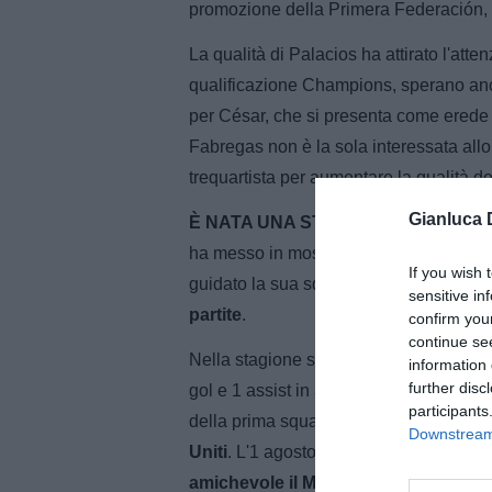
promozione della Primera Federación, l'
La qualità di Palacios ha attirato l'atte
qualificazione Champions, sperano an
per César, che si presenta come erede 
Fabregas non è la sola interessata allo 
trequartista per aumentare la qualità de
Gianluca 
È NATA UNA STELLA
- La prima volt
ha messo in mostra tutta la sua qualità 
If you wish 
guidato la sua squadra fino ai quarti d
sensitive in
partite
.
confirm you
continue se
Nella stagione successiva, la prima con 
information 
further disc
gol e 1 assist in 36 partite. Il "crack" d
participants
della prima squadra - che decise di co
Downstream 
Uniti
. L'1 agosto 2024 César ha fatto il
amichevole il Milan
. La gioia per i pr