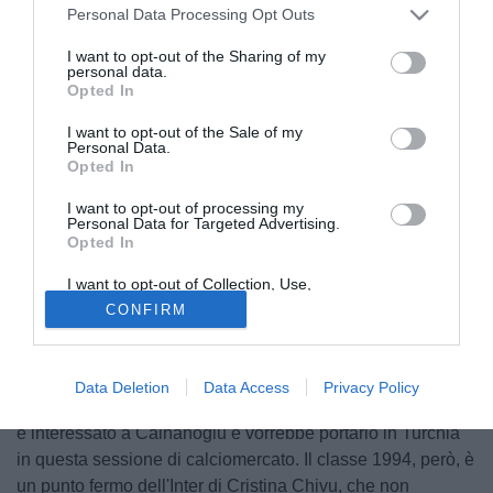
Personal Data Processing Opt Outs
I want to opt-out of the Sharing of my
personal data.
Opted In
I want to opt-out of the Sale of my
Personal Data.
Opted In
Hakan Safi
Hakan Calhanoglu giocherà al Fenerbahce?
Non c'è
I want to opt-out of processing my
Personal Data for Targeted Advertising.
ancora la certezza del suo passaggio in Turchia, ma il
Opted In
candidato alla presidenza del club turco, Hakan Safi, ha
dichiarato di aver chiuso per l'arrivo del centrocampista
I want to opt-out of Collection, Use,
Retention, Sale, and/or Sharing of my
nerazzurro: "
Hakan Calhanoglu è il nostro ultimo
CONFIRM
Personal Data that Is Unrelated with the
Purposes for which it was collected.
trasferimento. Anche lui è stato chiuso. Dopo le elezioni,
Opted Out
spero che ne faremo di più
".
Data Deletion
Data Access
Privacy Policy
Come vi abbiamo rivelato negli ultimi giorni
, il Fenerbahçe
è interessato a Calhanoglu e vorrebbe portarlo in Turchia
in questa sessione di calciomercato. Il classe 1994, però, è
un punto fermo dell'Inter di Cristina Chivu, che non