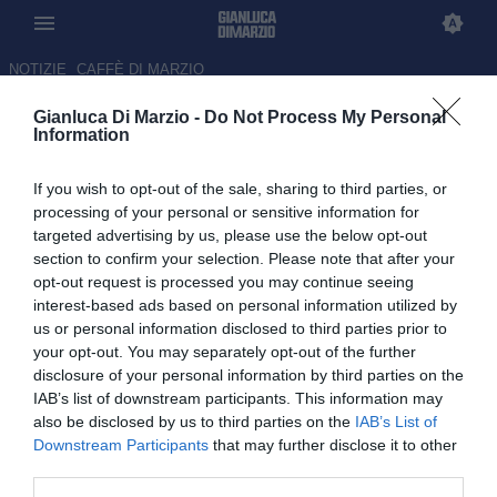
NOTIZIE
CAFFÈ DI MARZIO
Gianluca Di Marzio -
Do Not Process My Personal
Fenerbahce, il candidato alla
Information
presidenza Safi: "Abbiamo
If you wish to opt-out of the sale, sharing to third parties, or
chiuso anche Calhanoglu"
processing of your personal or sensitive information for
targeted advertising by us, please use the below opt-out
07.06.2026 11:20 di
Pietro Selvi
section to confirm your selection. Please note that after your
opt-out request is processed you may continue seeing
Il candidato alla presidenza del club turco ha annunciato di aver
interest-based ads based on personal information utilized by
chiuso per l'arrivo del centrocampista nerazzurro in questa
us or personal information disclosed to third parties prior to
sessione di calciomercato
your opt-out. You may separately opt-out of the further
disclosure of your personal information by third parties on the
IAB’s list of downstream participants. This information may
also be disclosed by us to third parties on the
IAB’s List of
Downstream Participants
that may further disclose it to other
third parties.