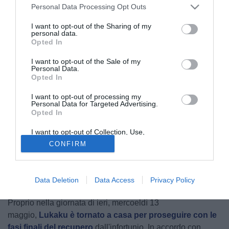
Personal Data Processing Opt Outs
I want to opt-out of the Sharing of my
personal data.
Opted In
I want to opt-out of the Sale of my
Personal Data.
Opted In
Tornato in
Belgio
per ultimare il recupero, in accordo con
il
Napoli
, Romelu
Lukaku
si è concesso un pomeriggio da
I want to opt-out of processing my
Personal Data for Targeted Advertising.
spettatore. Il centravanti azzurro è infatti in tribuna al
King
Opted In
Baudouin Stadium
di
Bruxelles
per assistere alla finale
I want to opt-out of Collection, Use,
di
Coppa del Belgio
tra
Union Saint-
Retention, Sale, and/or Sharing of my
CONFIRM
Gilloise
e
Anderlecht
, che è peraltro il derby della capitale
Personal Data that Is Unrelated with the
Purposes for which it was collected.
belga. È stato proprio il presidente dell'
Anderlecht
, Marc
Opted Out
Coucke
, a invitarlo quando ha saputo che sarebbe tornato
Data Deletion
Data Access
Privacy Policy
in Belgio.
Proprio nella giornata di ieri, mercoeldì 13
maggio,
Lukaku è tornato a casa per proseguire con le
fasi finali del recupero
dall'infortunio. In accordo con