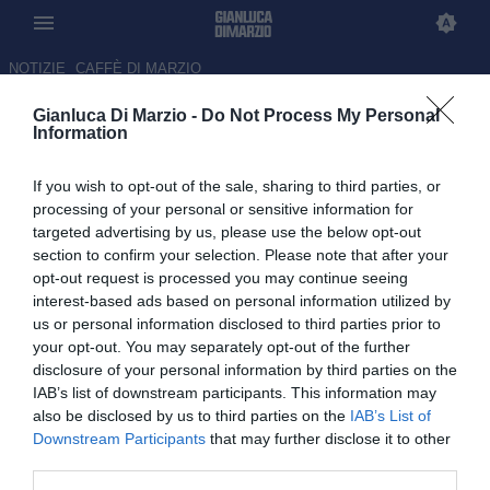
NOTIZIE
CAFFÈ DI MARZIO
Gianluca Di Marzio -
Do Not Process My Personal
Lukaku in tribuna per la finale
Information
di Coppa del Belgio tra USG e
If you wish to opt-out of the sale, sharing to third parties, or
Anderlecht
processing of your personal or sensitive information for
targeted advertising by us, please use the below opt-out
14.05.2026 15:17 di Alessandro Schiavone
section to confirm your selection. Please note that after your
opt-out request is processed you may continue seeing
Romelu Lukaku, dopo essere tornato in Belgio, è presente in
interest-based ads based on personal information utilized by
tribuna per assistere alla finale di Coppa del Belgio tra USG e
us or personal information disclosed to third parties prior to
Anderlecht
your opt-out. You may separately opt-out of the further
disclosure of your personal information by third parties on the
IAB’s list of downstream participants. This information may
also be disclosed by us to third parties on the
IAB’s List of
Downstream Participants
that may further disclose it to other
third parties.