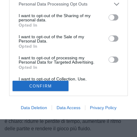
Personal Data Processing Opt Outs
I want to opt-out of the Sharing of my
personal data.
Opted In
I want to opt-out of the Sale of my
Personal Data.
Opted In
I want to opt-out of processing my
© foto di Nicola Ianuale/TuttoSalernitana.com
Personal Data for Targeted Advertising.
Opted In
Il calcio continua a evolversi e lo fa ancora una volta
attraverso le decisioni
dell’International Football
I want to opt-out of Collection, Use,
Retention, Sale, and/or Sharing of my
Association Board.
Durante la 140ª Assemblea Generale
CONFIRM
Personal Data that Is Unrelated with the
Purposes for which it was collected.
dell’IFAB, svoltasi il 28 febbraio a Hensol, in Galles,
Opted Out
l’organo che custodisce e aggiorna le
"Laws of the Game"
,
sono state ufficializzate una serie di modifiche che
Data Deletion
Data Access
Privacy Policy
entreranno in vigore a partire dal 1° luglio 2026. L’obiettivo
è chiaro: ridurre le perdite di tempo, aumentare il ritmo
delle partite e rendere il gioco più fluido.