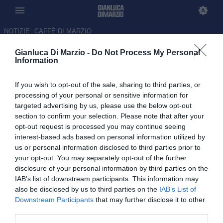
NOTIZIE
CAFFÈ DI MARZIO
Gianluca Di Marzio -
Do Not Process My Personal
Dal nuovo protocollo VAR al
Information
countdown per le rimesse
If you wish to opt-out of the sale, sharing to third parties, or
laterali: come cambia il
processing of your personal or sensitive information for
regolamento in vista del
targeted advertising by us, please use the below opt-out
section to confirm your selection. Please note that after your
Mondiale
opt-out request is processed you may continue seeing
interest-based ads based on personal information utilized by
10.06.2026 09:30 di
Mattia De Pascalis
us or personal information disclosed to third parties prior to
your opt-out. You may separately opt-out of the further
Perdite di tempo ridotte, sostituzioni più rapide e nuovo protocollo
disclosure of your personal information by third parties on the
Var: come cambia il calcio con le nuove regole dell'IFAB.
IAB’s list of downstream participants. This information may
also be disclosed by us to third parties on the
IAB’s List of
Downstream Participants
that may further disclose it to other
third parties.