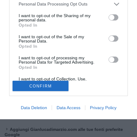
Personal Data Processing Opt Outs
I want to opt-out of the Sharing of my
personal data.
Opted In
I want to opt-out of the Sale of my
Personal Data.
© foto di Federico Titone/BernabeuDigital.com
Opted In
C'è
fiducia
da parte del
Venezia per chiudere
Thierry Correia
dopo l'incontro positivo nella giornata di
I want to opt-out of processing my
Personal Data for Targeted Advertising.
oggi, mercoledì 3 giugno.
Come anticipato nelle scorse
Opted In
ore,
il portoghese è stato in città con l'entourage e sua
I want to opt-out of Collection, Use,
moglie ed è rimasto sorpreso dall'organizzazione e dalle
Retention, Sale, and/or Sharing of my
CONFIRM
strutture del club.
Personal Data that Is Unrelated with the
Purposes for which it was collected.
Opted Out
Il Venezia è quindi ottimista sulla trattativa. Adesso si andrà
a parlare di numeri e cifre con la speranza di trovare un
Data Deletion
Data Access
Privacy Policy
accordo definitivo.
Aggiungi Gianlucadimarzio.com alle tue fonti preferite
Google