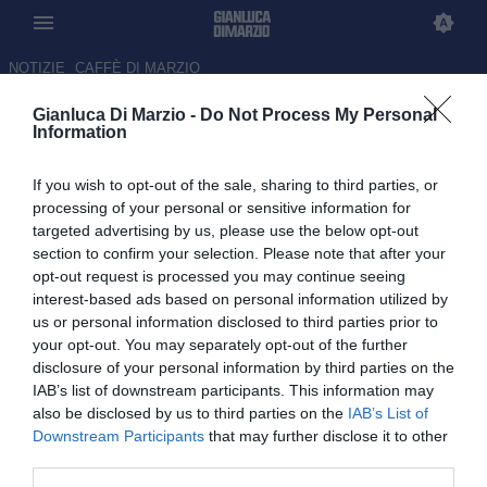
NOTIZIE
CAFFÈ DI MARZIO
Gianluca Di Marzio -
Do Not Process My Personal
Il Venezia è ottimista per
Information
Correia: ora le parti
If you wish to opt-out of the sale, sharing to third parties, or
discuteranno le cifre
processing of your personal or sensitive information for
targeted advertising by us, please use the below opt-out
03.06.2026 20:36 di Gianluca Di Marzio
section to confirm your selection. Please note that after your
opt-out request is processed you may continue seeing
Dopo la visita in città del classe '99 il Venezia ha fiducia per
interest-based ads based on personal information utilized by
chiudere
us or personal information disclosed to third parties prior to
your opt-out. You may separately opt-out of the further
disclosure of your personal information by third parties on the
IAB’s list of downstream participants. This information may
also be disclosed by us to third parties on the
IAB’s List of
Downstream Participants
that may further disclose it to other
third parties.