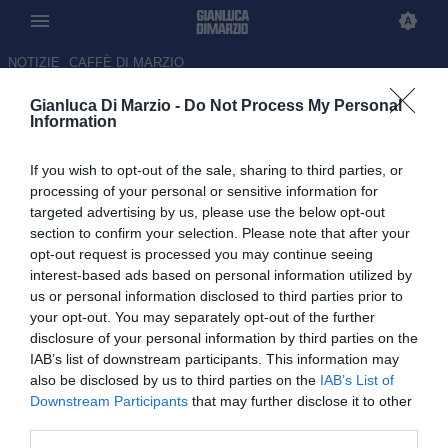
NOTIZIE
CAFFÈ DI MARZIO
Gianluca Di Marzio -
Do Not Process My Personal
Radu Dragusin è un nuovo
Information
giocatore della Fiorentina:
If you wish to opt-out of the sale, sharing to third parties, or
prestito con obbligo di riscatto
processing of your personal or sensitive information for
condizionato
targeted advertising by us, please use the below opt-out
section to confirm your selection. Please note that after your
UFFICIALE
opt-out request is processed you may continue seeing
interest-based ads based on personal information utilized by
08.07.2026 18:32 di Redazione
us or personal information disclosed to third parties prior to
your opt-out. You may separately opt-out of the further
Il club viola ha ufficializzato l'arrivo del difensore rumeno dal
disclosure of your personal information by third parties on the
Tottenham. Dragusin torna in Serie A dopo 2 anni
IAB’s list of downstream participants. This information may
also be disclosed by us to third parties on the
IAB’s List of
Downstream Participants
that may further disclose it to other
third parties.