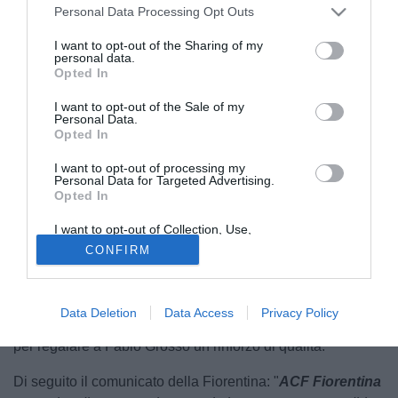
Personal Data Processing Opt Outs
I want to opt-out of the Sharing of my
personal data.
Opted In
I want to opt-out of the Sale of my
Personal Data.
Opted In
I want to opt-out of processing my
© foto di www.imagephotoagency.it
Personal Data for Targeted Advertising.
Opted In
Radu Dragusin è un nuovo giocatore della Fiorentina
.
Tramite una nota sul proprio sito, il club viola ha
I want to opt-out of Collection, Use,
ufficializzato l'arrivo del difensore rumeno dal
Tottenham
.
Retention, Sale, and/or Sharing of my
CONFIRM
Personal Data that Is Unrelated with the
Per Dragusin si tratta di un ritorno in Italia. Nel 2024, infatti,
Purposes for which it was collected.
Opted Out
il classe 2002 ha lasciato il
Genoa
per volare in Inghilterra,
sponda Spurs. A portare il centrale a Londra fu proprio
Data Deletion
Data Access
Privacy Policy
Fabio Paratici
, che ha puntato nuovamente sul giocatore
per regalare a Fabio Grosso un rinforzo di qualità.
Di seguito il comunicato della Fiorentina: "
ACF Fiorentina