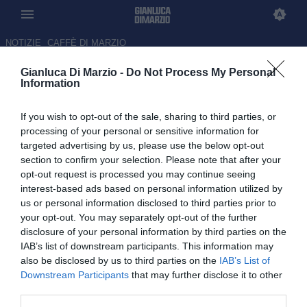
NOTIZIE
CAFFÈ DI MARZIO
Gianluca Di Marzio -
Do Not Process My Personal
Milan, inizia il ritiro anticipato
Information
in vista della sfida contro il
If you wish to opt-out of the sale, sharing to third parties, or
Genoa
processing of your personal or sensitive information for
targeted advertising by us, please use the below opt-out
14.05.2026 18:11 di
Gianluca Monaco
section to confirm your selection. Please note that after your
opt-out request is processed you may continue seeing
Il Milan ha iniziato il ritiro anticipato in vista del Genoa: la squadra
interest-based ads based on personal information utilized by
si è radunata a Milanello
us or personal information disclosed to third parties prior to
your opt-out. You may separately opt-out of the further
disclosure of your personal information by third parties on the
IAB’s list of downstream participants. This information may
also be disclosed by us to third parties on the
IAB’s List of
Downstream Participants
that may further disclose it to other
third parties.