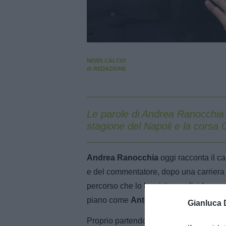
NEWS CALCIO
di
REDAZIONE
Le parole di Andrea Ranocchia 
stagione del Napoli e la corsa
Andrea Ranocchia
oggi racconta il ca
e del commentatore, dopo una carriera v
percorso che lo ha visto condividere spo
piano come
Antonio Conte.
Gianluca 
Proprio partendo da quella esperienza d