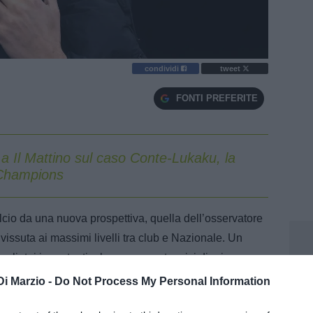
condividi
tweet
FONTI PREFERITE
a Il Mattino sul caso Conte-Lukaku, la
 Champions
lcio da una nuova prospettiva, quella dell’osservatore
issuta ai massimi livelli tra club e Nazionale. Un
gliatoi importanti e lavorare con tecnici di primo
Di Marzio -
Do Not Process My Personal Information
iretta, Ranocchia analizza in un'intervista a
Il Mattino