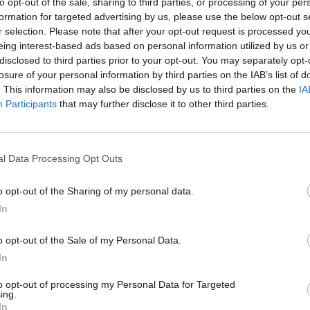
to opt-out of the sale, sharing to third parties, or processing of your per
omento del
Napoli
e alla
lotta Champions in Serie A.
formation for targeted advertising by us, please use the below opt-out s
r selection. Please note that after your opt-out request is processed y
eing interest-based ads based on personal information utilized by us or
disclosed to third parties prior to your opt-out. You may separately opt-
losure of your personal information by third parties on the IAB’s list of
. This information may also be disclosed by us to third parties on the
IA
Participants
that may further disclose it to other third parties.
l Data Processing Opt Outs
o opt-out of the Sharing of my personal data.
In
o opt-out of the Sale of my Personal Data.
llenatore e attaccante, Ranocchia dice:
In
ti per fare una valutazione completa. Dall’esterno mi è
to opt-out of processing my Personal Data for Targeted
l suo punto di vista sullo spogliatoio:
“
Conosco
ing.
In