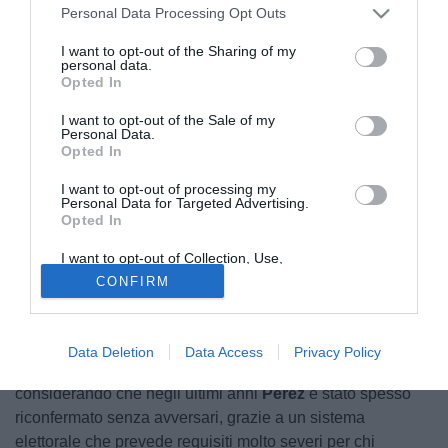
Personal Data Processing Opt Outs
I want to opt-out of the Sharing of my
personal data.
Opted In
I want to opt-out of the Sale of my
Personal Data.
Opted In
© foto di Federico Titone/BernabeuDigital.com
Oggi, domenica 7 giugno,
sarà una giornata importante
I want to opt-out of processing my
Personal Data for Targeted Advertising.
per la storia del
Real Madrid.
I soci del club spagnolo
Opted In
saranno infatti chiamati a
eleggere il presidente
che
guiderà la società nei prossimi quattro anni. A contendersi
I want to opt-out of Collection, Use,
Retention, Sale, and/or Sharing of my
la carica saranno l'attuale numero uno del club,
Florentino
CONFIRM
Personal Data that Is Unrelated with the
Purposes for which it was collected.
Pérez
, alla guida dei
"Blancos"
dal 2009, e l'imprenditore
Opted Out
spagnolo
Enrique Riquelme
.
Data Deletion
Data Access
Privacy Policy
Si tratta di un appuntamento particolarmente significativo,
considerando che negli ultimi anni
Pérez
è stato spesso
riconfermato senza avversari, grazie a un sistema
elettorale che prevede requisiti molto severi per chi