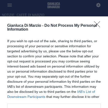
NOTIZIE
CAFFÈ DI MARZIO
Gianluca Di Marzio -
Do Not Process My Personal
Real Madrid, oggi le elezioni
Information
presidenziali: come funziona il
If you wish to opt-out of the sale, sharing to third parties, or
voto e chi può candidarsi
processing of your personal or sensitive information for
targeted advertising by us, please use the below opt-out
07.06.2026 09:15 di
Mattia De Pascalis
section to confirm your selection. Please note that after your
opt-out request is processed you may continue seeing
Oggi - domenica 7 giugno - si terranno le storiche elezioni
interest-based ads based on personal information utilized by
presidenziali del Real Madrid: come funzionano i voti e chi può
us or personal information disclosed to third parties prior to
candidarsi.
your opt-out. You may separately opt-out of the further
disclosure of your personal information by third parties on the
IAB’s list of downstream participants. This information may
also be disclosed by us to third parties on the
IAB’s List of
Downstream Participants
that may further disclose it to other
third parties.