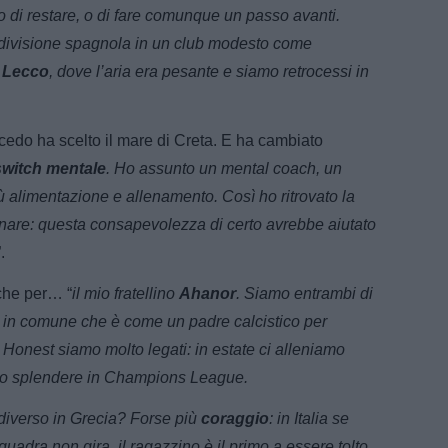
vo di restare, o di fare comunque un passo avanti.
 divisione spagnola in un club modesto come
a
Lecco
, dove l’aria era pesante e siamo retrocessi in
lcedo ha scelto il mare di Creta. E ha cambiato
switch mentale
. Ho assunto un mental coach, un
ù alimentazione e allenamento. Così ho ritrovato la
gnare: questa consapevolezza di certo avrebbe aiutato
”.
nche per… “
il mio fratellino
Ahanor
. Siamo entrambi di
in comune che è come un padre calcistico per
Honest siamo molto legati: in estate ci alleniamo
rlo splendere in Champions League.
è diverso in Grecia? Forse più
coraggio
: in Italia se
dra non gira, il ragazzino è il primo a essere tolto.