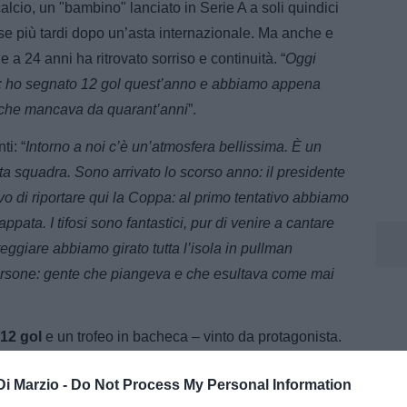
calcio, un "bambino" lanciato in Serie A a soli quindici
se più tardi dopo un’asta internazionale. Ma anche e
a 24 anni ha ritrovato sorriso e continuità. “
Oggi
: ho segnato 12 gol quest’anno e abbiamo appena
o che mancava da quarant’anni
”.
ti: “
Intorno a noi c’è un’atmosfera bellissima. È un
ta squadra. Sono arrivato lo scorso anno: il presidente
tivo di riportare qui la Coppa: al primo tentativo abbiamo
ppata. I tifosi sono fantastici, pur di venire a cantare
eggiare abbiamo girato tutta l’isola in pullman
persone: gente che piangeva e che esultava come mai
12 gol
e un trofeo in bacheca – vinto da protagonista.
to rinascere
, finché sarò qui darò il massimo. So di
Di Marzio -
Do Not Process My Personal Information
rno di avere una nuova chance
”. La prima,