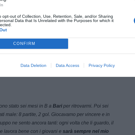
e ho smesso di giocare
”.
In
o opt-out of Collection, Use, Retention, Sale, and/or Sharing
ersonal Data that Is Unrelated with the Purposes for which it
lected.
Out
CONFIRM
Data Deletion
Data Access
Privacy Policy
ono stato sei mesi in B a
Bari
per ritrovarmi. Poi sei
ti male: 8 partite, 2 gol. Giocavamo per vincere e in
ppo ne sento ancora tanti: ogni volta che li guardo, il
 lavora bene con i giovani e
sarà sempre nel mio