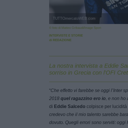
TUTTOmercatoWEB.com
© foto di Matteo Gribaudi/Image Sport
INTERVISTE E STORIE
di
REDAZIONE
La nostra intervista a Eddie Sal
sorriso in Grecia con l'OFI Cre
“
Che effetto vi farebbe se oggi l’Inter
2018
quel ragazzino ero io
, e non ho
di
Eddie Salcedo
colpisce per lucidità 
credevo che il mio talento sarebbe basta
dovuto. Quegli errori sono serviti: oggi