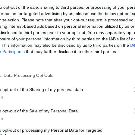
to opt-out of the sale, sharing to third parties, or processing of your per
formation for targeted advertising by us, please use the below opt-out s
 bambino, avevo quindici anni. Tre mesi prima ero a
r selection. Please note that after your opt-out request is processed y
razie a Juric mi sono ritrovato subito dopo in Serie A.
eing interest-based ads based on personal information utilized by us or
llissimo ma anche molto veloce. Poi è arrivata l’Inter e
disclosed to third parties prior to your opt-out. You may separately opt-
losure of your personal information by third parties on the IAB’s list of
 ho avuto la giusta consapevolezza
: pensavo il mio
. This information may also be disclosed by us to third parties on the
IA
e cose andavano bene sia in Primavera all’Inter, sia
Participants
that may further disclose it to other third parties.
ie A. E invece alla lunga ho pagato. Ma come dico
e cose sono andate così c’è un motivo. Ho molta fede, il
eritano
”.
l Data Processing Opt Outs
 trascorso due buone stagioni. 17 presenze in A la
o opt-out of the Sharing of my personal data.
nove anni: “
Ero uno dei pochi giovani che giocava con
In
n guarda la carta d’identità, se sei forte ti manda in
opo Verona avrei dovuto fare il salto da protagonista
o opt-out of the Sale of my Personal Data.
In
in ritiro eravamo quaranta giocatori e tantissimi
ala e poi sono finito fuori rosa.
Ho perso fiducia
:
to opt-out of processing my Personal Data for Targeted
ing.