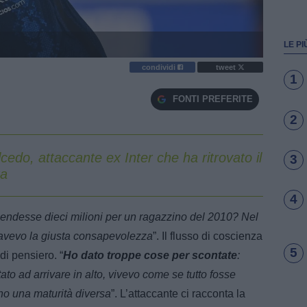
LE PI
condividi
tweet
1
FONTI PREFERITE
2
cedo, attaccante ex Inter che ha ritrovato il
3
ta
4
 spendesse dieci milioni per un ragazzino del 2010? Nel
 avevo la giusta consapevolezza
”. Il flusso di coscienza
5
di pensiero. “
Ho dato troppe cose per scontate
:
to ad arrivare in alto, vivevo come se tutto fosse
 ho una maturità diversa
”. L’attaccante ci racconta la