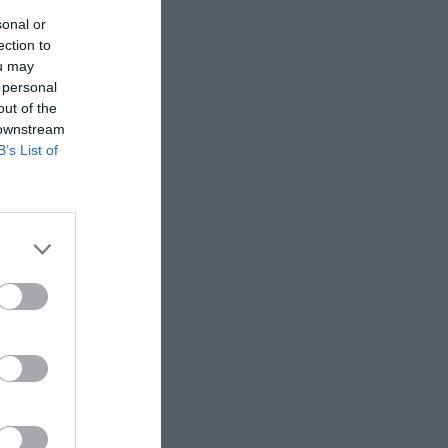
sonal or
ection to
ou may
 personal
out of the
 downstream
B’s List of