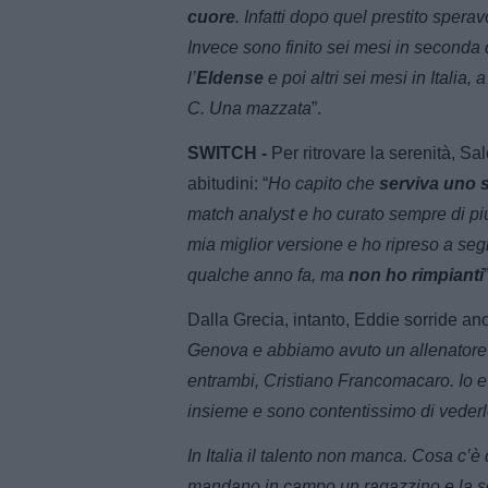
cuore
. Infatti dopo quel prestito spera
Invece sono finito sei mesi in seconda
l’
Eldense
e poi altri sei mesi in Italia, 
C. Una mazzata
”.
SWITCH -
Per ritrovare la serenità, Sa
abitudini: “
Ho capito che
serviva uno 
match analyst e ho curato sempre di pi
mia miglior versione e ho ripreso a se
qualche anno fa, ma
non ho rimpianti
Dalla Grecia, intanto, Eddie sorride a
Genova e abbiamo avuto un allenatore 
entrambi, Cristiano Francomacaro. Io e 
insieme e sono contentissimo di vede
In Italia il talento non manca. Cosa c’
mandano in campo un ragazzino e la squa