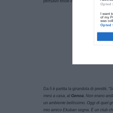
pensavo fosse il mio momento e invec
Opted 
I want t
of my P
was col
Opted 
Da lì è partita la girandola di prestiti. “
S
mesi a casa, al
Genoa
. Non erano anda
un ambiente bellissimo. Oggi di quel gru
mio amico Ekuban segna. È un club che