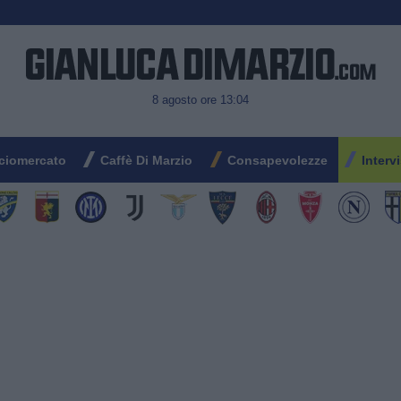
8 agosto ore 13:04
ciomercato
Caffè Di Marzio
Consapevolezze
Interv