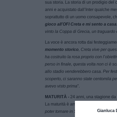
sua storia. La storia di un prodigio del 
anni e acquistato dall’Inter qualche me
soprattutto di un uomo consapevole, che 
gioco all’OFI Creta e mi sento a casa
vinto la Coppa di Grecia, un traguard
La voce è ancora rotta dai festeggiamen
momento storico
, Creta vive per ques
ha costruito la rosa proprio con l’obiet
perso in finale, questa volta non ci è sca
allo stadio venderebbero casa. Per fest
scoperto, ci saranno state centomila 
avevo visto prima
”.
MATURITÀ -
24 anni, una stagione da
La maturità è arrivata: “
L’OFI mi ha fat
Gianluca 
poter tornare in Serie A e
spero un gio