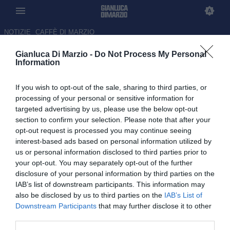
NOTIZIE
CAFFÈ DI MARZIO
Gianluca Di Marzio -
Do Not Process My Personal
Il Milan ripartirà senza Tare. E
Information
Allegri? Gli scenari e i nomi per
If you wish to opt-out of the sale, sharing to third parties, or
il futuro
processing of your personal or sensitive information for
targeted advertising by us, please use the below opt-out
15.05.2026 11:00 di Gianluca Di Marzio
section to confirm your selection. Please note that after your
opt-out request is processed you may continue seeing
Nella puntata di questa mattina del Caffè di Marzio si parla di
interest-based ads based on personal information utilized by
Milan: il futuro del ds Igli Tare e di Massimiliano Allegri
us or personal information disclosed to third parties prior to
your opt-out. You may separately opt-out of the further
disclosure of your personal information by third parties on the
IAB’s list of downstream participants. This information may
also be disclosed by us to third parties on the
IAB’s List of
Downstream Participants
that may further disclose it to other
third parties.