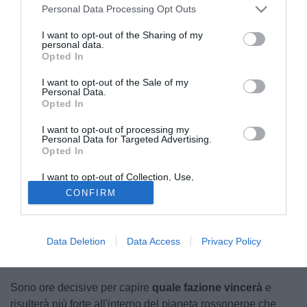
Personal Data Processing Opt Outs
I want to opt-out of the Sharing of my
personal data.
Opted In
I want to opt-out of the Sale of my
Personal Data.
Igli Tare
Opted In
© foto di www.imagephotoagency.it
I want to opt-out of processing my
Personal Data for Targeted Advertising.
Opted In
I want to opt-out of Collection, Use,
Ha parlato Cardinale
(
QUI LE PAROLE)
ed è già
Retention, Sale, and/or Sharing of my
CONFIRM
qualcosa. Almeno leggere, se non sentire dalla sua voce le
Personal Data that Is Unrelated with the
Purposes for which it was collected.
parole del proprietario, almeno così pare, del Milan è già
Opted Out
un segnale di come evidentemente voglia
prendere in
Data Deletion
Data Access
Privacy Policy
mano la situazione
e forse, per la prima volta, cercare di
costruire nella prossima stagione il suo Milan.
Sono ore decisive per capire
quale fazione vincerà
e
risulterà più forte all'interno del pianeta rossoneroe che