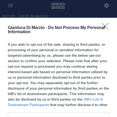
NOTIZIE
CAFFÈ DI MARZIO
Gianluca Di Marzio -
Do Not Process My Personal
Il ragazzo della Nord è
Information
diventato Re: Federico Dimarco
If you wish to opt-out of the sale, sharing to third parties, or
e il 21° sigillo
processing of your personal or sensitive information for
targeted advertising by us, please use the below opt-out
04.05.2026 08:30 di
Mattia De Pascalis
section to confirm your selection. Please note that after your
opt-out request is processed you may continue seeing
Il 21° Scudetto dell'Inter ha un nome e un cognome: Federico
interest-based ads based on personal information utilized by
Dimarco. Sei gol, diciotto assist, la miglior stagione del "ragazzo
us or personal information disclosed to third parties prior to
della Nord"
your opt-out. You may separately opt-out of the further
disclosure of your personal information by third parties on the
IAB’s list of downstream participants. This information may
also be disclosed by us to third parties on the
IAB’s List of
Downstream Participants
that may further disclose it to other
third parties.